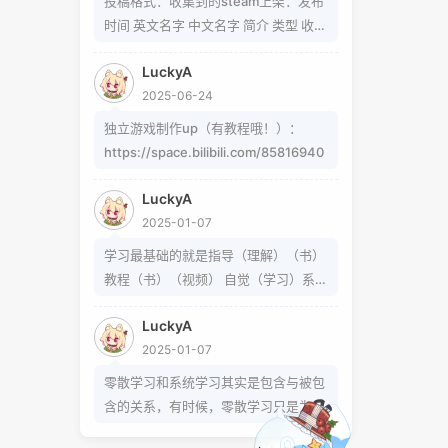
投稿格式：收集到的steam上架：发布
题可以在这里找到
时间 英文名字 中文名字 简介 类型 收集
https://www.zhihu.com/question/5
到的b站up制作：软件/游戏名字 简介
4913586/answer/809280189
LuckyA
类型 作者 b站地址（空间） 宣传视频
https://www.zhihu.com/question/3
2025-06-24
地址
39693605 事实上用的是word中的
独立游戏制作up（有教程哦！）：
Cambria Math和Helvetica字体弄出来
https://space.bilibili.com/85816940
的 但经过试验发现并不是这样搞出来
的，并且这种字体好像只能用英文 知道
LuckyA
怎么打的就不需要我教了 上标:sup 下
2025-01-07
标:sub 上标:上标文字 下标:下标文字
已链接至主星
学习最基础的就是指导（理解）（书）
当然网页中就需要代码了
PROTOCOL: GALAXY-X9
教程（书）（视频） 自觉（学习）系统
次元时间
（学习）零散学习是你在这个系统体系
次元时间
LuckyA
外得到方法的一条途径
2025-01-07
零散学习和系统学习其实是包含与被包
恒星已链接
含的关系，有时候，零散学习只是为了
达成某个小的目的，掌握某个操作或解