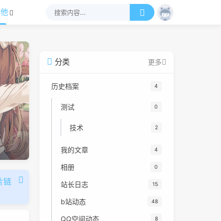
其他
分类
更多
历史档案
4
测试
0
技术
2
我的文章
4
相册
0
片链
站长日志
15
b站动态
48
QQ空间动态
8