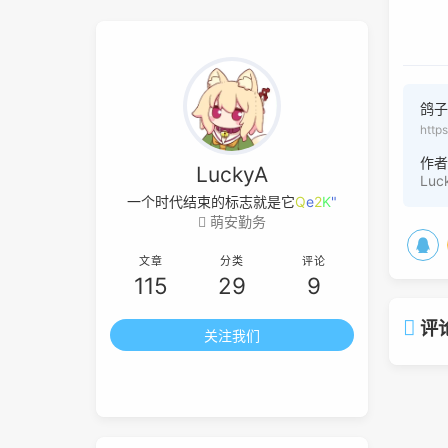
鸽
http
作
LuckyA
Luc
一个时代结束的标志就是它开始被浪
L
m
萌安勤务
文章
分类
评论
115
29
9
评
关注我们