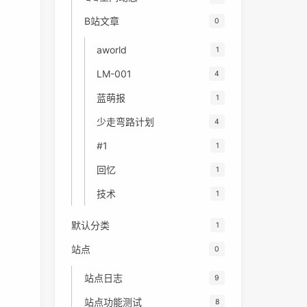
B站文章
0
aworld
1
LM-001
4
蓝萌报
1
少走弯路计划
4
#1
1
回忆
1
技术
1
默认分类
1
站点
0
站点日志
9
站点功能测试
8