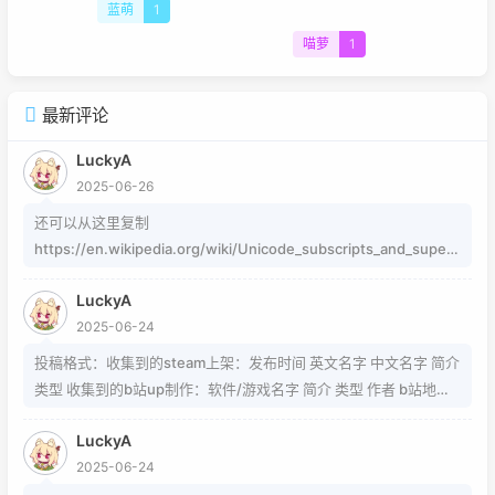
蓝萌
1
喵萝
1
最新评论
LuckyA
2025-06-26
还可以从这里复制
https://en.wikipedia.org/wiki/Unicode_subscripts_and_supers
cripts 这个其实是字符，不懂编码的人，可以用这个网站生成
LuckyA
https://www.jiuwa.net/xzm/ 相关问题可以在这里找到
2025-06-24
https://www.zhihu.com/question/54913586/answer/8092801
89 https://www.zhihu.com/question/339693605 事实上用的是
投稿格式：收集到的steam上架：发布时间 英文名字 中文名字 简介
word中的Cambria Math和Helvetica字体弄出来的 但经过试验发
类型 收集到的b站up制作：软件/游戏名字 简介 类型 作者 b站地址
现并不是这样搞出来的，并且这种字体好像只能用英文 知道怎么打
（空间） 宣传视频地址
的就不需要我教了 上标:sup 下标:sub 上标:上标文字 下标:下标文字
LuckyA
当然网页中就需要代码了
2025-06-24