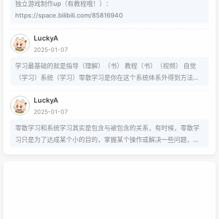
独立游戏制作up（有教程哦！）：
https://space.bilibili.com/85816940
LuckyA
2025-01-07
学习最基础的就是指导（理解）（书） 教程（书）（视频） 自觉
（学习）系统（学习）零散学习是你在这个系统体系外得到方法的
一条途径
LuckyA
2025-01-07
零散学习和系统学习其实是包含与被包含的关系，有时候，零散学
习只是为了达成某个小的目的，掌握某个操作或解决一些问题，而
系统学习为的是掌握该项技能的基础以及流程，内含许多需要达成
的小的目的，从而掌握该项技能，那么系统学习就包含了零散学
习。我想说，这两种方式，可以配合也可以不配合，比如系统学习
掌握的是该技能的基础以及流程，那零散学习的就是学习额外的技
巧。还可以说你为了某个项目而去零散学习的时候，就是一个系统
学习的过程，也就是零散学习也包含系统学习。好好利用这两种学