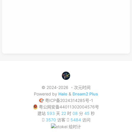
习方式，理清他们之间的联系，或许我们的学习将更有效率，也能
在这激烈的竞争中取得优势。这是我的想法，如果你有想法也可以
已链接至主星
在下面留言哦！
PROTOCOL: GALAXY-X9
次元时间
次元时间
© 2024-2026
次元时间
Powered by
Halo
&
Dream2 Plus
粤ICP备2024314285号-1
粤公网安备44011302004576号
建站
593
天
22
时
08
分
46
秒
3570
访客
5484
访问