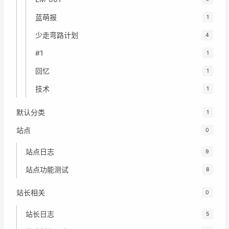
蓝萌报
1
少走弯路计划
4
#1
1
回忆
1
技术
1
默认分类
1
站点
0
站点日志
9
站点功能测试
8
站长相关
0
站长日志
5