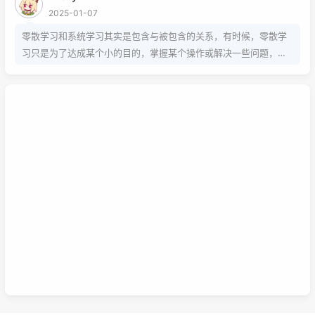
2025-01-07
零散学习和系统学习其实是包含与被包含的关系，有时候，零散学
习只是为了达成某个小的目的，掌握某个操作或解决一些问题，而
系统学习为的是掌握该项技能的基础以及流程，内含许多需要达成
的小的目的，从而掌握该项技能，那么系统学习就包含了零散学
习。我想说，这两种方式，可以配合也可以不配合，比如系统学习
掌握的是该技能的基础以及流程，那零散学习的就是学习额外的技
巧。还可以说你为了某个项目而去零散学习的时候，就是一个系统
学习的过程，也就是零散学习也包含系统学习。好好利用这两种学
习方式，理清他们之间的联系，或许我们的学习将更有效率，也能
在这激烈的竞争中取得优势。这是我的想法，如果你有想法也可以
已链接至主星
在下面留言哦！
PROTOCOL: GALAXY-X9
次元时间
次元时间