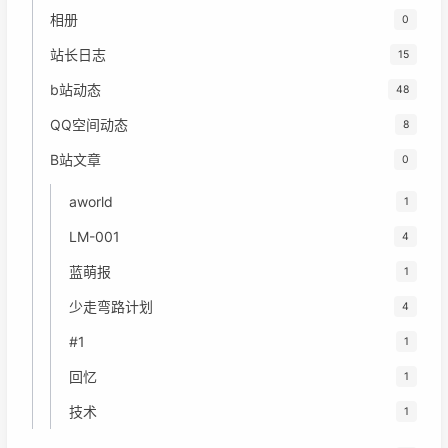
相册
0
站长日志
15
b站动态
48
QQ空间动态
8
B站文章
0
aworld
1
LM-001
4
蓝萌报
1
少走弯路计划
4
#1
1
回忆
1
技术
1