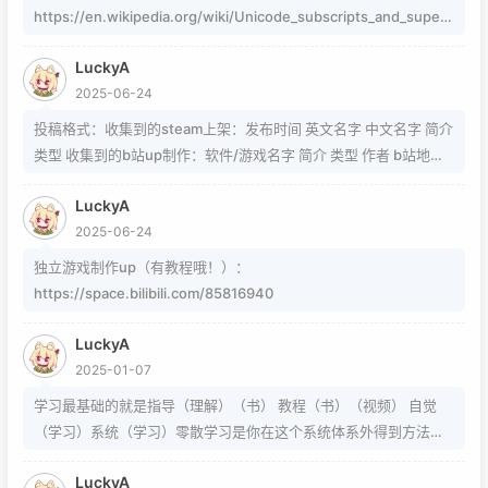
https://en.wikipedia.org/wiki/Unicode_subscripts_and_supers
cripts 这个其实是字符，不懂编码的人，可以用这个网站生成
LuckyA
https://www.jiuwa.net/xzm/ 相关问题可以在这里找到
2025-06-24
https://www.zhihu.com/question/54913586/answer/8092801
89 https://www.zhihu.com/question/339693605 事实上用的是
投稿格式：收集到的steam上架：发布时间 英文名字 中文名字 简介
word中的Cambria Math和Helvetica字体弄出来的 但经过试验发
类型 收集到的b站up制作：软件/游戏名字 简介 类型 作者 b站地址
现并不是这样搞出来的，并且这种字体好像只能用英文 知道怎么打
（空间） 宣传视频地址
的就不需要我教了 上标:sup 下标:sub 上标:上标文字 下标:下标文字
LuckyA
当然网页中就需要代码了
2025-06-24
独立游戏制作up（有教程哦！）：
https://space.bilibili.com/85816940
LuckyA
2025-01-07
学习最基础的就是指导（理解）（书） 教程（书）（视频） 自觉
（学习）系统（学习）零散学习是你在这个系统体系外得到方法的
一条途径
LuckyA