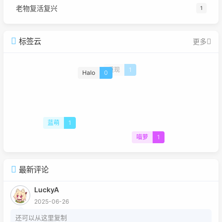
老物复活复兴
1
标签云
更多
重现
1
Halo
0
蓝萌
1
喵萝
1
最新评论
LuckyA
2025-06-26
还可以从这里复制