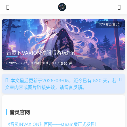
老物复活复兴
音灵INVAXION停服后游玩指南
2025-02-17
134
0
1
6分钟
本文最后更新于2025-03-05，距今已有 520 天，若
文章内容或图片链接失效，请留言反馈。
音灵官网
《音灵INVAXION》官网——steam版正式发售！