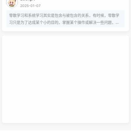
2025-01-07
零散学习和系统学习其实是包含与被包含的关系，有时候，零散学
习只是为了达成某个小的目的，掌握某个操作或解决一些问题，而
系统学习为的是掌握该项技能的基础以及流程，内含许多需要达成
的小的目的，从而掌握该项技能，那么系统学习就包含了零散学
习。我想说，这两种方式，可以配合也可以不配合，比如系统学习
掌握的是该技能的基础以及流程，那零散学习的就是学习额外的技
巧。还可以说你为了某个项目而去零散学习的时候，就是一个系统
学习的过程，也就是零散学习也包含系统学习。好好利用这两种学
习方式，理清他们之间的联系，或许我们的学习将更有效率，也能
在这激烈的竞争中取得优势。这是我的想法，如果你有想法也可以
已链接至主星
在下面留言哦！
PROTOCOL: GALAXY-X9
次元时间
次元时间