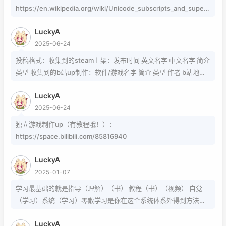
https://en.wikipedia.org/wiki/Unicode_subscripts_and_supers
cripts 这个其实是字符，不懂编码的人，可以用这个网站生成
LuckyA
https://www.jiuwa.net/xzm/ 相关问题可以在这里找到
2025-06-24
https://www.zhihu.com/question/54913586/answer/8092801
89 https://www.zhihu.com/question/339693605 事实上用的是
投稿格式：收集到的steam上架：发布时间 英文名字 中文名字 简介
word中的Cambria Math和Helvetica字体弄出来的 但经过试验发
类型 收集到的b站up制作：软件/游戏名字 简介 类型 作者 b站地址
现并不是这样搞出来的，并且这种字体好像只能用英文 知道怎么打
（空间） 宣传视频地址
的就不需要我教了 上标:sup 下标:sub 上标:上标文字 下标:下标文字
LuckyA
当然网页中就需要代码了
2025-06-24
独立游戏制作up（有教程哦！）：
https://space.bilibili.com/85816940
LuckyA
2025-01-07
学习最基础的就是指导（理解）（书） 教程（书）（视频） 自觉
（学习）系统（学习）零散学习是你在这个系统体系外得到方法的
一条途径
LuckyA