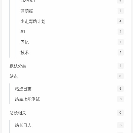
LM-001
4
蓝萌报
1
少走弯路计划
4
#1
1
回忆
1
技术
1
默认分类
1
站点
0
站点日志
9
站点功能测试
8
站长相关
0
站长日志
5