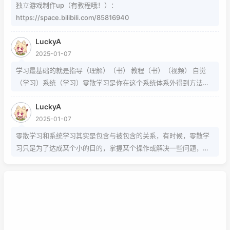
独立游戏制作up（有教程哦！）：
https://space.bilibili.com/85816940
LuckyA
2025-01-07
学习最基础的就是指导（理解）（书） 教程（书）（视频） 自觉
（学习）系统（学习）零散学习是你在这个系统体系外得到方法的
一条途径
LuckyA
2025-01-07
零散学习和系统学习其实是包含与被包含的关系，有时候，零散学
习只是为了达成某个小的目的，掌握某个操作或解决一些问题，而
系统学习为的是掌握该项技能的基础以及流程，内含许多需要达成
的小的目的，从而掌握该项技能，那么系统学习就包含了零散学
习。我想说，这两种方式，可以配合也可以不配合，比如系统学习
掌握的是该技能的基础以及流程，那零散学习的就是学习额外的技
巧。还可以说你为了某个项目而去零散学习的时候，就是一个系统
学习的过程，也就是零散学习也包含系统学习。好好利用这两种学