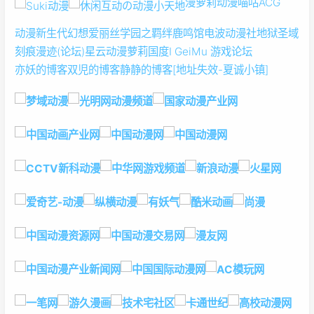
漫萝莉动漫
喵咕ACG
动漫新生代
幻想
爱丽丝学园之羁绊
鹿鸣馆
电波动漫社
地狱圣域
刻痕漫迹(论坛)
星云动漫
萝莉国度
I GeiMu 游戏论坛
亦妖的博客
双児的博客
静静的博客
[地址失效-夏诚小镇]