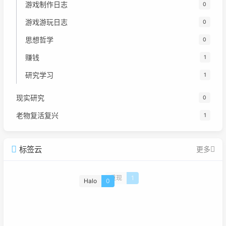
游戏制作日志
0
游戏游玩日志
0
思想哲学
0
赚钱
1
研究学习
1
现实研究
0
老物复活复兴
1
标签云
更多
Halo
0
重现
1