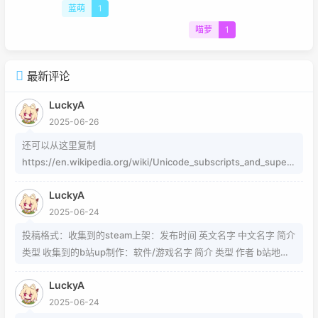
蓝萌
1
喵萝
1
最新评论
LuckyA
2025-06-26
还可以从这里复制
https://en.wikipedia.org/wiki/Unicode_subscripts_and_supers
cripts 这个其实是字符，不懂编码的人，可以用这个网站生成
LuckyA
https://www.jiuwa.net/xzm/ 相关问题可以在这里找到
2025-06-24
https://www.zhihu.com/question/54913586/answer/8092801
89 https://www.zhihu.com/question/339693605 事实上用的是
投稿格式：收集到的steam上架：发布时间 英文名字 中文名字 简介
word中的Cambria Math和Helvetica字体弄出来的 但经过试验发
类型 收集到的b站up制作：软件/游戏名字 简介 类型 作者 b站地址
现并不是这样搞出来的，并且这种字体好像只能用英文 知道怎么打
（空间） 宣传视频地址
的就不需要我教了 上标:sup 下标:sub 上标:上标文字 下标:下标文字
LuckyA
当然网页中就需要代码了
2025-06-24