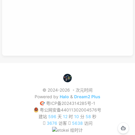
习方式，理清他们之间的联系，或许我们的学习将更有效率，也能
在这激烈的竞争中取得优势。这是我的想法，如果你有想法也可以
已链接至主星
在下面留言哦！
PROTOCOL: GALAXY-X9
次元时间
次元时间
© 2024-2026
次元时间
Powered by
Halo
&
Dream2 Plus
粤ICP备2024314285号-1
粤公网安备44011302004576号
建站
596
天
12
时
10
分
59
秒
3676
访客
5638
访问