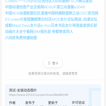
C3BBS——Cosplay交流社区
A点动漫网
FSCA佛山漫协
中国动漫创意产业交易网
ACGUP湛江动漫展
e2046
中国ACA动漫联盟社区
漫魂
中国特摄联盟
枫之谷
COC资讯网
SY.coserの家
狐騰網
黑白社区
MOE女仆论坛
萌迷_动漫论坛
成都Maid Days女仆店
e-hon日本书店
女仆帝国皇家俱乐部
动画片大全
宁看网
小M俱乐部 帝都寄卖同人
六间房免费快捷贴图
赞
0
如果觉得文章对你有用，请随意赞赏
测试-友链动态图片
https://www.221331.xyz/archives/WoI9NCWf
许可协议
作者
发布于
更新于