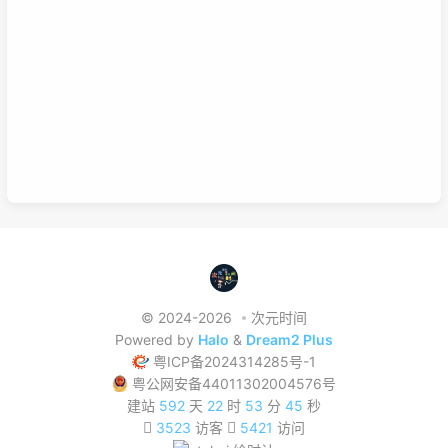
学习的过程，也就是零散学习也包含系统学习。好好利用这两种学
习方式，理清他们之间的联系，或许我们的学习将更有效率，也能
在这激烈的竞争中取得优势。这是我的想法，如果你有想法也可以
已链接至主星
在下面留言哦！
PROTOCOL: GALAXY-X9
次元时间
次元时间
© 2024-2026
次元时间
Powered by
Halo
&
Dream2 Plus
粤ICP备2024314285号-1
粤公网安备44011302004576号
建站
592
天
22
时
53
分
46
秒
3523
访客
5421
访问