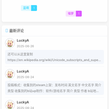
蓝萌
1
喵萝
1
最新评论
LuckyA
2025-06-26
还可以从这里复制
https://en.wikipedia.org/wiki/Unicode_subscripts_and_supers
cripts 这个其实是字符，不懂编码的人，可以用这个网站生成
LuckyA
https://www.jiuwa.net/xzm/ 相关问题可以在这里找到
2025-06-24
https://www.zhihu.com/question/54913586/answer/8092801
89 https://www.zhihu.com/question/339693605 事实上用的是
投稿格式：收集到的steam上架：发布时间 英文名字 中文名字 简介
word中的Cambria Math和Helvetica字体弄出来的 但经过试验发
类型 收集到的b站up制作：软件/游戏名字 简介 类型 作者 b站地址
现并不是这样搞出来的，并且这种字体好像只能用英文 知道怎么打
（空间） 宣传视频地址
的就不需要我教了 上标:sup 下标:sub 上标:上标文字 下标:下标文字
LuckyA
当然网页中就需要代码了
2025-06-24