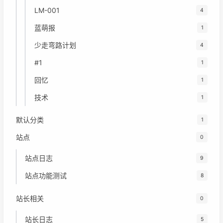
LM-001
4
蓝萌报
1
少走弯路计划
4
#1
1
回忆
1
技术
1
默认分类
1
站点
0
站点日志
9
站点功能测试
8
站长相关
0
站长日志
5