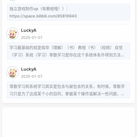
独立游戏制作up（有教程哦！）：
https://space.bilibili.com/85816940
LuckyA
2025-01-07
学习最基础的就是指导（理解）（书） 教程（书）（视频） 自觉
（学习）系统（学习）零散学习是你在这个系统体系外得到方法的
一条途径
LuckyA
2025-01-07
零散学习和系统学习其实是包含与被包含的关系，有时候，零散学
习只是为了达成某个小的目的，掌握某个操作或解决一些问题，而
系统学习为的是掌握该项技能的基础以及流程，内含许多需要达成
的小的目的，从而掌握该项技能，那么系统学习就包含了零散学
习。我想说，这两种方式，可以配合也可以不配合，比如系统学习
掌握的是该技能的基础以及流程，那零散学习的就是学习额外的技
巧。还可以说你为了某个项目而去零散学习的时候，就是一个系统