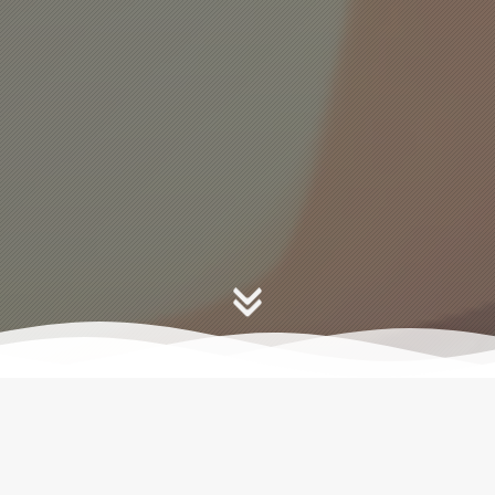
恒星已链接
2323