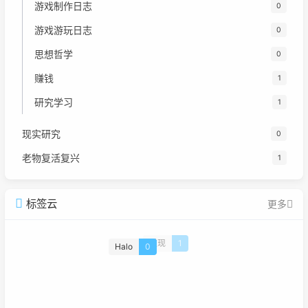
游戏制作日志
0
游戏游玩日志
0
思想哲学
0
赚钱
1
研究学习
1
现实研究
0
老物复活复兴
1
标签云
更多
Halo
0
重现
1