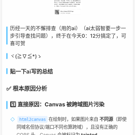
历经一天的不懈排查（用的ai）（ai太弱智要一步一
步引导查找问题），终于在今天0：12分搞定了，可
喜可贺
ヾ(≧∇≦*)ゝ
贴一下ai写的总结
✅ 根本原因分析
1️⃣ 直接原因：
Canvas 被跨域图片污染
在绘制时，如果图片来自
不同源
（即使
html2canvas
同域名但协议/端口不同也算跨域），且没有正确的
CORS 头，Canvas 会被标记为
tainted
。