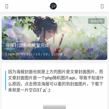
站点日志
海报封面系统修复完成
2026-06-17
20
0
0
27分钟
因为海报封面也就是上方的图片是文章封面图片，而
文章封面图片是一个php随机图片api，导致不知道什
么原因，点击预览海报可以看的到封面图片，下载下
来就是一片空白Σ(ﾟдﾟ;)