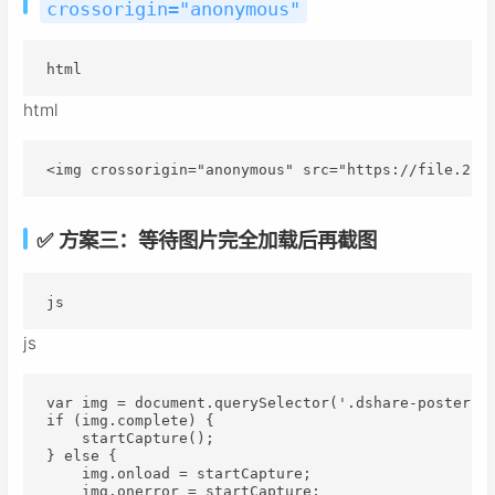
crossorigin="anonymous"
html
html
<img crossorigin="anonymous" src="https://file.221
✅ 方案三：等待图片完全加载后再截图
js
js
var img = document.querySelector('.dshare-poster-co
if (img.complete) {

    startCapture();

} else {

    img.onload = startCapture;

    img.onerror = startCapture;
