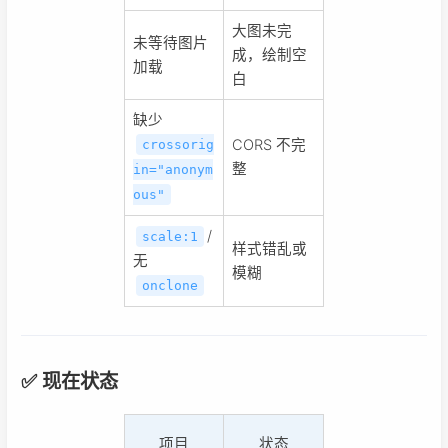
大图未完
未等待图片
成，绘制空
加载
白
缺少
CORS 不完
crossorig
整
in="anonym
ous"
/
scale:1
样式错乱或
无
模糊
onclone
✅ 现在状态
项目
状态