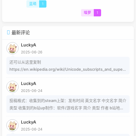
蓝萌
1
喵萝
1
最新评论
LuckyA
2025-06-26
还可以从这里复制
https://en.wikipedia.org/wiki/Unicode_subscripts_and_supers
cripts 这个其实是字符，不懂编码的人，可以用这个网站生成
LuckyA
https://www.jiuwa.net/xzm/ 相关问题可以在这里找到
2025-06-24
https://www.zhihu.com/question/54913586/answer/8092801
89 https://www.zhihu.com/question/339693605 事实上用的是
投稿格式：收集到的steam上架：发布时间 英文名字 中文名字 简介
word中的Cambria Math和Helvetica字体弄出来的 但经过试验发
类型 收集到的b站up制作：软件/游戏名字 简介 类型 作者 b站地址
现并不是这样搞出来的，并且这种字体好像只能用英文 知道怎么打
（空间） 宣传视频地址
的就不需要我教了 上标:sup 下标:sub 上标:上标文字 下标:下标文字
LuckyA
当然网页中就需要代码了
2025-06-24