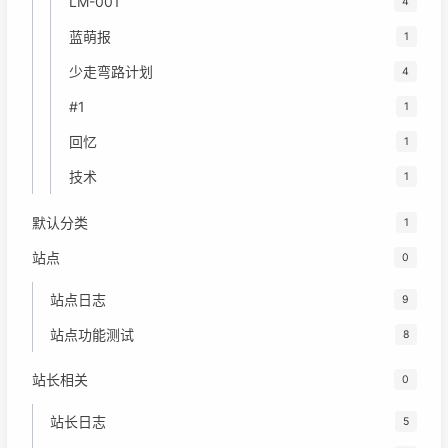
LM-001
4
蓝萌报
1
少走弯路计划
4
#1
1
回忆
1
技术
1
默认分类
1
站点
0
站点日志
9
站点功能测试
8
站长相关
0
站长日志
5