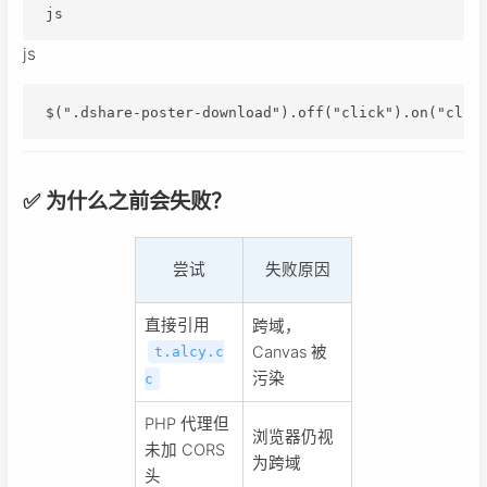
js
js
$(".dshare-poster-download").off("click").on("clic
✅ 为什么之前会失败？
尝试
失败原因
直接引用
跨域，
Canvas 被
t.alcy.c
污染
c
PHP 代理但
浏览器仍视
未加 CORS
为跨域
头