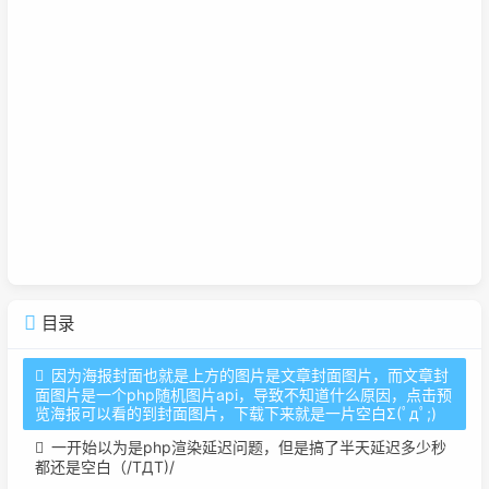
目录
因为海报封面也就是上方的图片是文章封面图片，而文章封
面图片是一个php随机图片api，导致不知道什么原因，点击预
览海报可以看的到封面图片，下载下来就是一片空白Σ(ﾟдﾟ;)
一开始以为是php渲染延迟问题，但是搞了半天延迟多少秒
都还是空白（/TДT)/