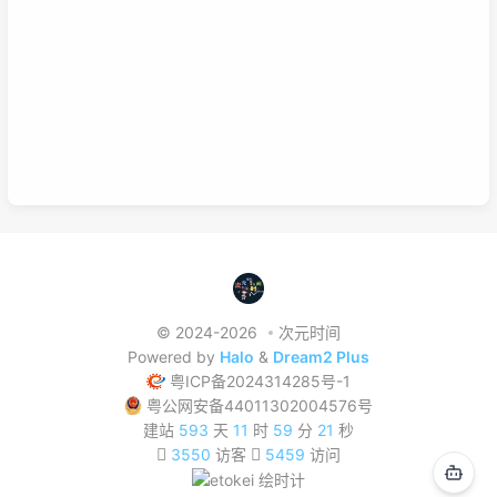
习方式，理清他们之间的联系，或许我们的学习将更有效率，也能
在这激烈的竞争中取得优势。这是我的想法，如果你有想法也可以
已链接至主星
在下面留言哦！
PROTOCOL: GALAXY-X9
次元时间
次元时间
© 2024-2026
次元时间
Powered by
Halo
&
Dream2 Plus
粤ICP备2024314285号-1
粤公网安备44011302004576号
建站
593
天
11
时
59
分
22
秒
3550
访客
5459
访问