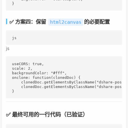
}
✅ 方案四：保留
的必要配置
html2canvas
js
js
useCORS: true,

scale: 2,

backgroundColor: "#fff",

onclone: function(clonedDoc) {

    clonedDoc.getElementsByClassName("dshare-poster
    clonedDoc.getElementsByClassName("dshare-poster
}
✅ 最终可用的一行代码（已验证）