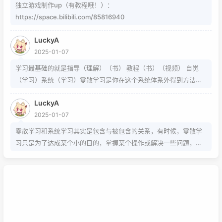
独立游戏制作up（有教程哦！）：
https://space.bilibili.com/85816940
LuckyA
2025-01-07
学习最基础的就是指导（理解）（书） 教程（书）（视频） 自觉
（学习）系统（学习）零散学习是你在这个系统体系外得到方法的
一条途径
LuckyA
2025-01-07
零散学习和系统学习其实是包含与被包含的关系，有时候，零散学
习只是为了达成某个小的目的，掌握某个操作或解决一些问题，而
系统学习为的是掌握该项技能的基础以及流程，内含许多需要达成
的小的目的，从而掌握该项技能，那么系统学习就包含了零散学
习。我想说，这两种方式，可以配合也可以不配合，比如系统学习
掌握的是该技能的基础以及流程，那零散学习的就是学习额外的技
巧。还可以说你为了某个项目而去零散学习的时候，就是一个系统
学习的过程，也就是零散学习也包含系统学习。好好利用这两种学