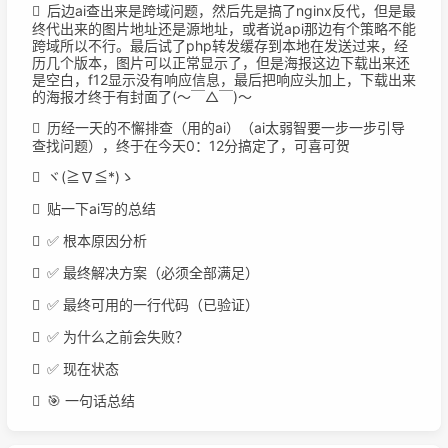
后边ai查出来是跨域问题，然后先是搞了nginx反代，但是最
终代出来的图片地址还是源地址，或者说api那边有个策略不能
跨域所以不行。最后试了php转发缓存到本地在发送过来，经
历几个版本，图片可以正常显示了，但是海报这边下载出来还
是空白，f12显示没有响应信息，最后把响应头加上，下载出来
的海报才终于有封面了(〜￣△￣)〜
历经一天的不懈排查（用的ai）（ai太弱智要一步一步引导
查找问题），终于在今天0：12分搞定了，可喜可贺
ヾ(≧∇≦*)ゝ
贴一下ai写的总结
✅ 根本原因分析
✅ 最终解决方案（必须全部满足）
✅ 最终可用的一行代码（已验证）
✅ 为什么之前会失败？
✅ 现在状态
🎯 一句话总结