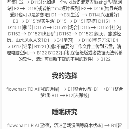
些事] E2--> D113[比如建一个wiki意识流复古flashgif导航网
站] E2--> D118[或者拍个mc短片系列] E2--> D119[姑且兴趣
爱好也可以是梦想吧] D1 -->E3[生活] --> D114[兴趣爱好]
E3--> D115[现实生活] D115--> D1151[穿搭] D1151-->
D11511[季节] D1151--> D11512[场合] D115--> D1152[社交]
D1152--> D11521[知识库] D1152--> D11522[阅历、旅游经
历、山水风水人文] D1 -->E4[学习] --> D116[学习方法] E4--
> D117[记录] B1221[电脑不需要的工作文件上传到云盘，清
理电脑空间]--> B122 B1222[手机保留绝版或者数据无法转移
的软件，清理可重新下载的不用的软件]--> B122
我的选择
flowchart TD A1[我的选择] --> B1{整合设备} B1 -->B11{整合
梦想} B11 -->B12[去赚钱]
睡眠研究
flowchart LR A1[熬夜，沉迷游戏漫画等麻木状态] --> B1[智