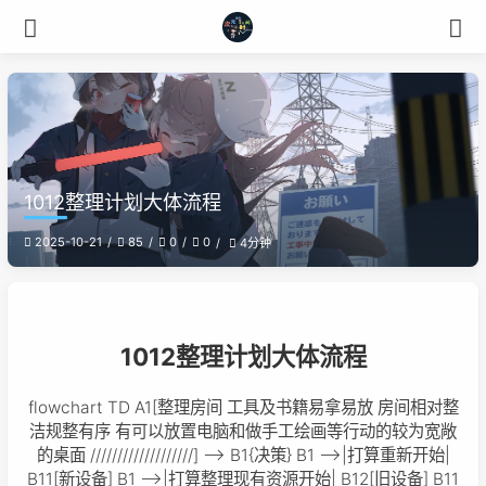
1012整理计划大体流程
2025-10-21
85
0
0
4分钟
1012整理计划大体流程
flowchart TD A1[整理房间 工具及书籍易拿易放 房间相对整
洁规整有序 有可以放置电脑和做手工绘画等行动的较为宽敞
的桌面 ///////////////////] --> B1{决策} B1 -->|打算重新开始|
B11[新设备] B1 -->|打算整理现有资源开始| B12[旧设备] B11