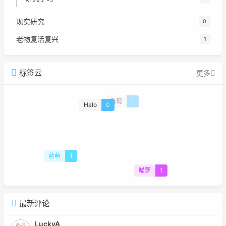
现实研究
0
老物复活复兴
1
标签云
更多
重现
1
Halo
0
蓝萌
1
喵萝
1
最新评论
LuckyA