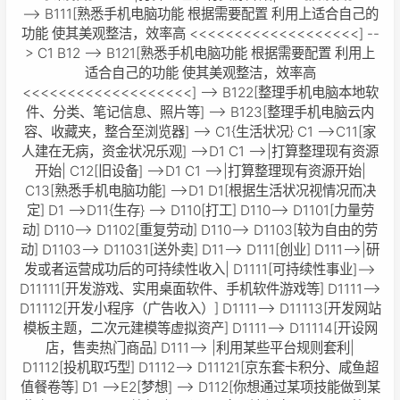
--> B111[熟悉手机电脑功能 根据需要配置 利用上适合自己的
功能 使其美观整洁，效率高 <<<<<<<<<<<<<<<<<<<] --
> C1 B12 --> B121[熟悉手机电脑功能 根据需要配置 利用上
适合自己的功能 使其美观整洁，效率高
<<<<<<<<<<<<<<<<<<<] --> B122[整理手机电脑本地软
件、分类、笔记信息、照片等] --> B123[整理手机电脑云内
容、收藏夹，整合至浏览器] --> C1{生活状况} C1 -->C11[家
人建在无病，资金状况乐观] -->D1 C1 -->|打算整理现有资源
开始| C12[旧设备] -->D1 C1 -->|打算整理现有资源开始|
C13[熟悉手机电脑功能] -->D1 D1[根据生活状况视情况而决
定] D1 -->D11{生存} --> D110[打工] D110--> D1101[力量劳
动] D110--> D1102[重复劳动] D110--> D1103[较为自由的劳
动] D1103--> D11031[送外卖] D11--> D111[创业] D111-->|研
发或者运营成功后的可持续性收入| D1111[可持续性事业]-->
D11111[开发游戏、实用桌面软件、手机软件游戏等] D1111-->
D11112[开发小程序（广告收入）] D1111--> D11113[开发网站
模板主题，二次元建模等虚拟资产] D1111--> D11114[开设网
店，售卖热门商品] D111--> |利用某些平台规则套利|
D1112[投机取巧型] D1112--> D11121[京东套卡积分、咸鱼超
值餐卷等] D1 -->E2[梦想] --> D112[你想通过某项技能做到某