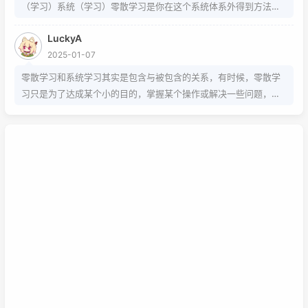
（学习）系统（学习）零散学习是你在这个系统体系外得到方法的
一条途径
LuckyA
2025-01-07
零散学习和系统学习其实是包含与被包含的关系，有时候，零散学
习只是为了达成某个小的目的，掌握某个操作或解决一些问题，而
系统学习为的是掌握该项技能的基础以及流程，内含许多需要达成
的小的目的，从而掌握该项技能，那么系统学习就包含了零散学
习。我想说，这两种方式，可以配合也可以不配合，比如系统学习
掌握的是该技能的基础以及流程，那零散学习的就是学习额外的技
巧。还可以说你为了某个项目而去零散学习的时候，就是一个系统
学习的过程，也就是零散学习也包含系统学习。好好利用这两种学
习方式，理清他们之间的联系，或许我们的学习将更有效率，也能
在这激烈的竞争中取得优势。这是我的想法，如果你有想法也可以
已链接至主星
在下面留言哦！
PROTOCOL: GALAXY-X9
次元时间
次元时间