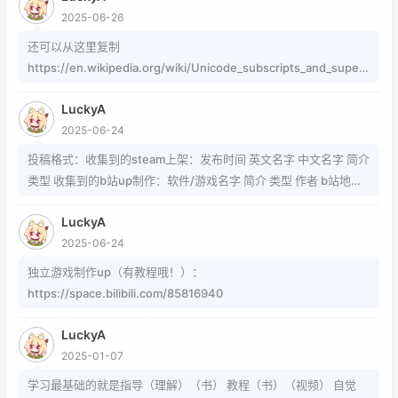
2025-06-26
还可以从这里复制
https://en.wikipedia.org/wiki/Unicode_subscripts_and_supers
cripts 这个其实是字符，不懂编码的人，可以用这个网站生成
LuckyA
https://www.jiuwa.net/xzm/ 相关问题可以在这里找到
2025-06-24
https://www.zhihu.com/question/54913586/answer/8092801
89 https://www.zhihu.com/question/339693605 事实上用的是
投稿格式：收集到的steam上架：发布时间 英文名字 中文名字 简介
word中的Cambria Math和Helvetica字体弄出来的 但经过试验发
类型 收集到的b站up制作：软件/游戏名字 简介 类型 作者 b站地址
现并不是这样搞出来的，并且这种字体好像只能用英文 知道怎么打
（空间） 宣传视频地址
的就不需要我教了 上标:sup 下标:sub 上标:上标文字 下标:下标文字
LuckyA
当然网页中就需要代码了
2025-06-24
独立游戏制作up（有教程哦！）：
https://space.bilibili.com/85816940
LuckyA
2025-01-07
学习最基础的就是指导（理解）（书） 教程（书）（视频） 自觉