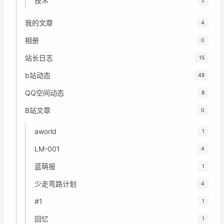
技术
2
我的文章
4
相册
0
站长日志
15
b站动态
48
QQ空间动态
8
B站文章
0
aworld
1
LM-001
4
蓝萌报
1
少走弯路计划
4
#1
1
回忆
1