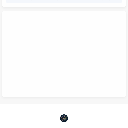
系统学习为的是掌握该项技能的基础以及流程，内含许多需要达成
的小的目的，从而掌握该项技能，那么系统学习就包含了零散学
习。我想说，这两种方式，可以配合也可以不配合，比如系统学习
掌握的是该技能的基础以及流程，那零散学习的就是学习额外的技
巧。还可以说你为了某个项目而去零散学习的时候，就是一个系统
学习的过程，也就是零散学习也包含系统学习。好好利用这两种学
习方式，理清他们之间的联系，或许我们的学习将更有效率，也能
在这激烈的竞争中取得优势。这是我的想法，如果你有想法也可以
已链接至主星
在下面留言哦！
PROTOCOL: GALAXY-X9
次元时间
次元时间