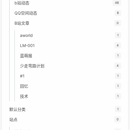
b站动态
48
QQ空间动态
8
B站文章
0
aworld
1
LM-001
4
蓝萌报
1
少走弯路计划
4
#1
1
回忆
1
技术
1
默认分类
1
站点
0