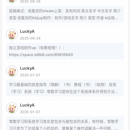
2025-06-24
https://www.zhihu.com/question/54913586/answer/8092801
89 https://www.zhihu.com/question/339693605 事实上用的是
投稿格式：收集到的steam上架：发布时间 英文名字 中文名字 简介
word中的Cambria Math和Helvetica字体弄出来的 但经过试验发
类型 收集到的b站up制作：软件/游戏名字 简介 类型 作者 b站地址
现并不是这样搞出来的，并且这种字体好像只能用英文 知道怎么打
（空间） 宣传视频地址
的就不需要我教了 上标:sup 下标:sub 上标:上标文字 下标:下标文字
LuckyA
当然网页中就需要代码了
2025-06-24
独立游戏制作up（有教程哦！）：
https://space.bilibili.com/85816940
LuckyA
2025-01-07
学习最基础的就是指导（理解）（书） 教程（书）（视频） 自觉
（学习）系统（学习）零散学习是你在这个系统体系外得到方法的
一条途径
LuckyA
2025-01-07
零散学习和系统学习其实是包含与被包含的关系，有时候，零散学
习只是为了达成某个小的目的，掌握某个操作或解决一些问题，而