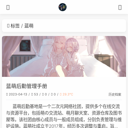
标签
蓝萌
蓝萌后勤管理手册
2023-04-13
53
0
0
29.3℃
历史档案
蓝萌后勤基地是一个二次元网络社团，提供多个在线交流
与资源平台，包括萌の交流站、萌月聊天室、资源仓库及图书
屋等。该社团由核心成员与一般成员组成，分别负责管理与维
护设施。蓝萌社成立于2017年，经历多次调整与重启，旨在