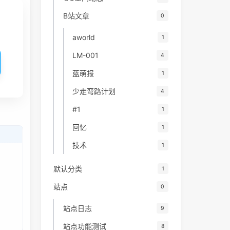
B站文章
0
aworld
1
LM-001
4
蓝萌报
1
少走弯路计划
4
#1
1
回忆
1
技术
1
默认分类
1
站点
0
站点日志
9
站点功能测试
8