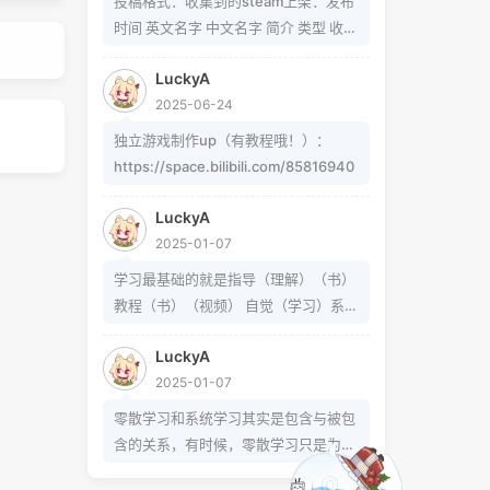
投稿格式：收集到的steam上架：发布
题可以在这里找到
时间 英文名字 中文名字 简介 类型 收集
https://www.zhihu.com/question/5
到的b站up制作：软件/游戏名字 简介
4913586/answer/809280189
LuckyA
类型 作者 b站地址（空间） 宣传视频
https://www.zhihu.com/question/3
2025-06-24
地址
39693605 事实上用的是word中的
独立游戏制作up（有教程哦！）：
Cambria Math和Helvetica字体弄出来
https://space.bilibili.com/85816940
的 但经过试验发现并不是这样搞出来
的，并且这种字体好像只能用英文 知道
LuckyA
怎么打的就不需要我教了 上标:sup 下
2025-01-07
标:sub 上标:上标文字 下标:下标文字
已链接至主星
学习最基础的就是指导（理解）（书）
当然网页中就需要代码了
PROTOCOL: GALAXY-X9
教程（书）（视频） 自觉（学习）系统
次元时间
（学习）零散学习是你在这个系统体系
次元时间
LuckyA
外得到方法的一条途径
2025-01-07
零散学习和系统学习其实是包含与被包
恒星已链接
含的关系，有时候，零散学习只是为了
达成某个小的目的，掌握某个操作或解