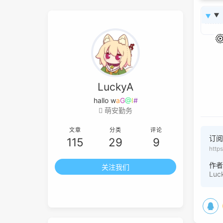
LuckyA
h
i
%
h
a
Q
萌安勤务
文章
分类
评论
订
115
29
9
http
作
关注我们
Luc