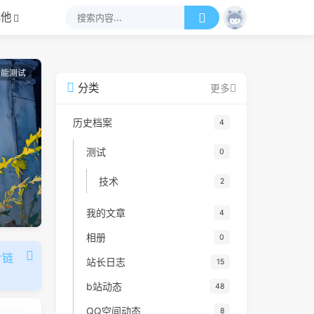
其他
功能测试
分类
更多
历史档案
4
测试
0
技术
2
我的文章
4
相册
0
片链
站长日志
15
b站动态
48
QQ空间动态
8