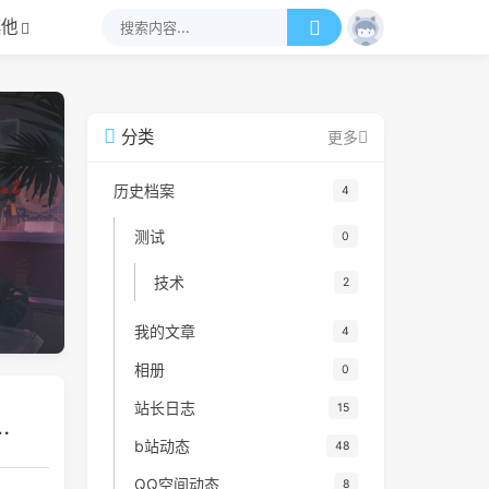
其他
分类
更多
历史档案
4
测试
0
技术
2
我的文章
4
相册
0
站长日志
15
b站动态
48
QQ空间动态
8