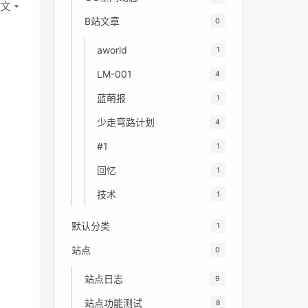
B站文章
0
aworld
1
LM-001
4
蓝萌报
1
少走弯路计划
4
#1
1
回忆
1
技术
1
默认分类
1
站点
0
站点日志
9
站点功能测试
8