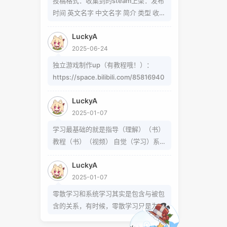
投稿格式：收集到的steam上架：发布
题可以在这里找到
时间 英文名字 中文名字 简介 类型 收集
https://www.zhihu.com/question/5
到的b站up制作：软件/游戏名字 简介
4913586/answer/809280189
LuckyA
类型 作者 b站地址（空间） 宣传视频
https://www.zhihu.com/question/3
2025-06-24
地址
39693605 事实上用的是word中的
独立游戏制作up（有教程哦！）：
Cambria Math和Helvetica字体弄出来
https://space.bilibili.com/85816940
的 但经过试验发现并不是这样搞出来
的，并且这种字体好像只能用英文 知道
LuckyA
怎么打的就不需要我教了 上标:sup 下
2025-01-07
标:sub 上标:上标文字 下标:下标文字
已链接至主星
学习最基础的就是指导（理解）（书）
当然网页中就需要代码了
PROTOCOL: GALAXY-X9
教程（书）（视频） 自觉（学习）系统
次元时间
（学习）零散学习是你在这个系统体系
次元时间
LuckyA
外得到方法的一条途径
2025-01-07
零散学习和系统学习其实是包含与被包
恒星已链接
含的关系，有时候，零散学习只是为了
达成某个小的目的，掌握某个操作或解