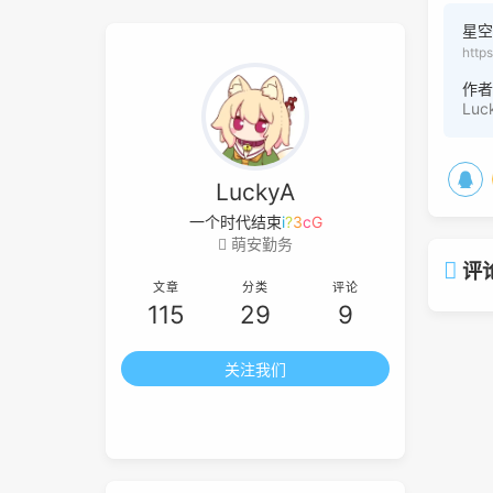
星空
http
作
Luc
LuckyA
一个
D
p
`
t
W
萌安勤务
评
文章
分类
评论
115
29
9
关注我们