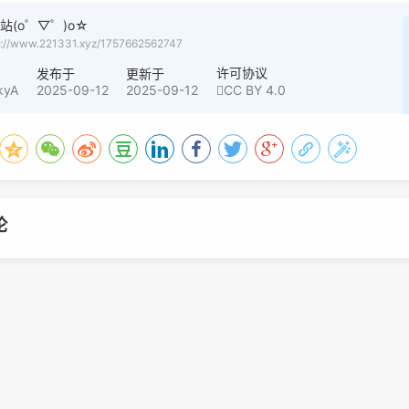
站(o゜▽゜)o☆
s://www.221331.xyz/1757662562747
许可协议
者
发布于
更新于
kyA
2025-09-12
2025-09-12
CC BY 4.0
论