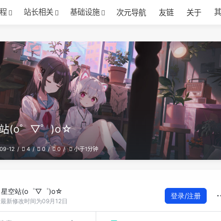
程
站长相关
基础设施
次元导航
友链
关于
站(o゜▽゜)o☆
09-12
4
0
0
小于1分钟