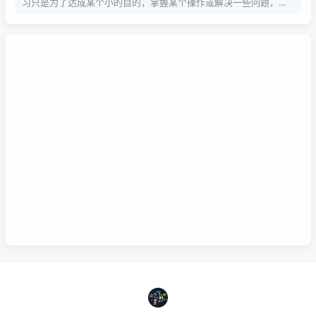
习只是为了达成某个小的目的，掌握某个操作或解决一些问题，而
系统学习为的是掌握该项技能的基础以及流程，内含许多需要达成
的小的目的，从而掌握该项技能，那么系统学习就包含了零散学
习。我想说，这两种方式，可以配合也可以不配合，比如系统学习
掌握的是该技能的基础以及流程，那零散学习的就是学习额外的技
巧。还可以说你为了某个项目而去零散学习的时候，就是一个系统
学习的过程，也就是零散学习也包含系统学习。好好利用这两种学
习方式，理清他们之间的联系，或许我们的学习将更有效率，也能
在这激烈的竞争中取得优势。这是我的想法，如果你有想法也可以
已链接至主星
在下面留言哦！
PROTOCOL: GALAXY-X9
次元时间
次元时间