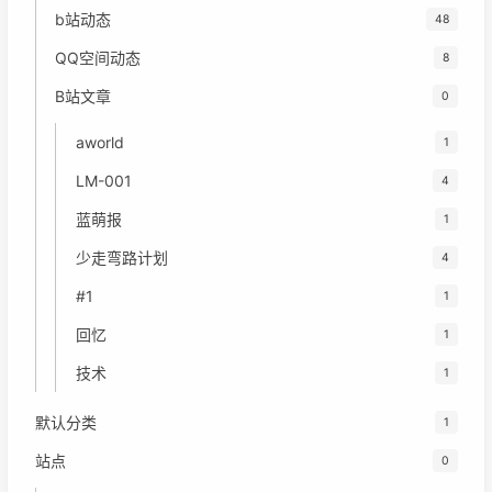
b站动态
48
QQ空间动态
8
B站文章
0
aworld
1
LM-001
4
蓝萌报
1
少走弯路计划
4
#1
1
回忆
1
技术
1
默认分类
1
站点
0