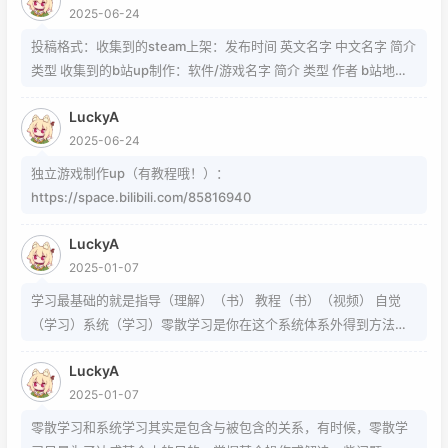
2025-06-24
https://www.zhihu.com/question/54913586/answer/8092801
89 https://www.zhihu.com/question/339693605 事实上用的是
投稿格式：收集到的steam上架：发布时间 英文名字 中文名字 简介
word中的Cambria Math和Helvetica字体弄出来的 但经过试验发
类型 收集到的b站up制作：软件/游戏名字 简介 类型 作者 b站地址
现并不是这样搞出来的，并且这种字体好像只能用英文 知道怎么打
（空间） 宣传视频地址
的就不需要我教了 上标:sup 下标:sub 上标:上标文字 下标:下标文字
LuckyA
当然网页中就需要代码了
2025-06-24
独立游戏制作up（有教程哦！）：
https://space.bilibili.com/85816940
LuckyA
2025-01-07
学习最基础的就是指导（理解）（书） 教程（书）（视频） 自觉
（学习）系统（学习）零散学习是你在这个系统体系外得到方法的
一条途径
LuckyA
2025-01-07
零散学习和系统学习其实是包含与被包含的关系，有时候，零散学