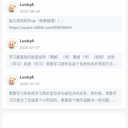
的就不需要我教了 上标:sup 下标:sub 上标:上标文字 下标:下标文字
LuckyA
当然网页中就需要代码了
2025-06-24
独立游戏制作up（有教程哦！）：
https://space.bilibili.com/85816940
LuckyA
2025-01-07
学习最基础的就是指导（理解）（书） 教程（书）（视频） 自觉
（学习）系统（学习）零散学习是你在这个系统体系外得到方法的
一条途径
LuckyA
2025-01-07
零散学习和系统学习其实是包含与被包含的关系，有时候，零散学
习只是为了达成某个小的目的，掌握某个操作或解决一些问题，而
系统学习为的是掌握该项技能的基础以及流程，内含许多需要达成
的小的目的，从而掌握该项技能，那么系统学习就包含了零散学
习。我想说，这两种方式，可以配合也可以不配合，比如系统学习
掌握的是该技能的基础以及流程，那零散学习的就是学习额外的技