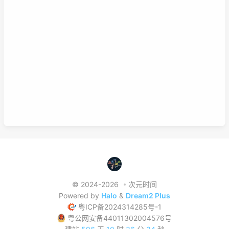
巧。还可以说你为了某个项目而去零散学习的时候，就是一个系统
学习的过程，也就是零散学习也包含系统学习。好好利用这两种学
习方式，理清他们之间的联系，或许我们的学习将更有效率，也能
在这激烈的竞争中取得优势。这是我的想法，如果你有想法也可以
已链接至主星
在下面留言哦！
PROTOCOL: GALAXY-X9
次元时间
次元时间
© 2024-2026
次元时间
Powered by
Halo
&
Dream2 Plus
粤ICP备2024314285号-1
粤公网安备44011302004576号