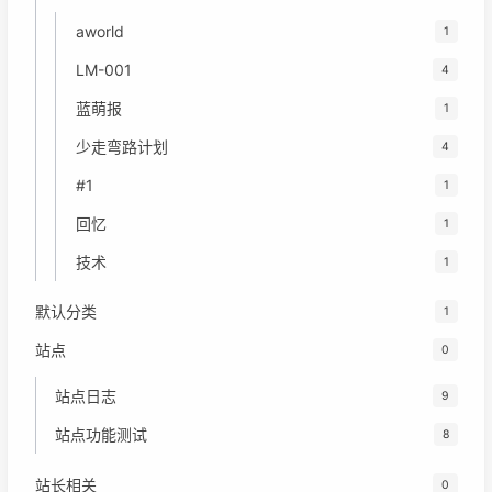
aworld
1
LM-001
4
蓝萌报
1
少走弯路计划
4
#1
1
回忆
1
技术
1
默认分类
1
站点
0
站点日志
9
站点功能测试
8
站长相关
0