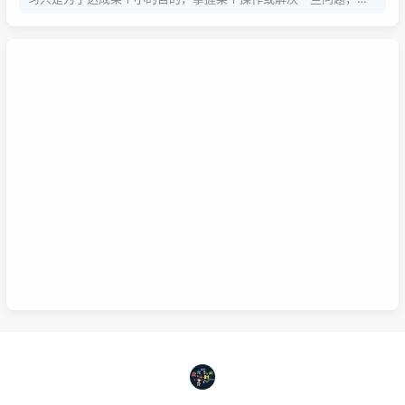
系统学习为的是掌握该项技能的基础以及流程，内含许多需要达成
的小的目的，从而掌握该项技能，那么系统学习就包含了零散学
习。我想说，这两种方式，可以配合也可以不配合，比如系统学习
掌握的是该技能的基础以及流程，那零散学习的就是学习额外的技
巧。还可以说你为了某个项目而去零散学习的时候，就是一个系统
学习的过程，也就是零散学习也包含系统学习。好好利用这两种学
习方式，理清他们之间的联系，或许我们的学习将更有效率，也能
在这激烈的竞争中取得优势。这是我的想法，如果你有想法也可以
已链接至主星
在下面留言哦！
PROTOCOL: GALAXY-X9
次元时间
次元时间