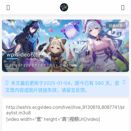
站长日志
wp-video视频测试
2019-07-22
7
0
0
小于1分钟
本文最后更新于2025-01-04，距今已有 580 天，若
文章内容或图片链接失效，请留言反馈。
http://wshls.acgvideo.com/live//live_9130619_8087741/pl
aylist.m3u8
[video width="宽" height="高"]视频Url[/video]