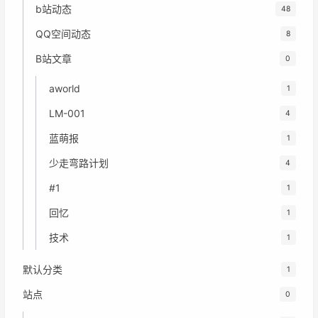
b站动态
48
QQ空间动态
8
B站文章
0
aworld
1
LM-001
4
蓝萌报
1
少走弯路计划
4
#1
1
回忆
1
技术
1
默认分类
1
站点
0