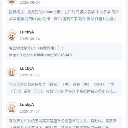
2025-06-24
https://www.zhihu.com/question/54913586/answer/8092801
89 https://www.zhihu.com/question/339693605 事实上用的是
投稿格式：收集到的steam上架：发布时间 英文名字 中文名字 简介
word中的Cambria Math和Helvetica字体弄出来的 但经过试验发
类型 收集到的b站up制作：软件/游戏名字 简介 类型 作者 b站地址
现并不是这样搞出来的，并且这种字体好像只能用英文 知道怎么打
（空间） 宣传视频地址
的就不需要我教了 上标:sup 下标:sub 上标:上标文字 下标:下标文字
LuckyA
当然网页中就需要代码了
2025-06-24
独立游戏制作up（有教程哦！）：
https://space.bilibili.com/85816940
LuckyA
2025-01-07
学习最基础的就是指导（理解）（书） 教程（书）（视频） 自觉
（学习）系统（学习）零散学习是你在这个系统体系外得到方法的
一条途径
LuckyA
2025-01-07
零散学习和系统学习其实是包含与被包含的关系，有时候，零散学
习只是为了达成某个小的目的，掌握某个操作或解决一些问题，而