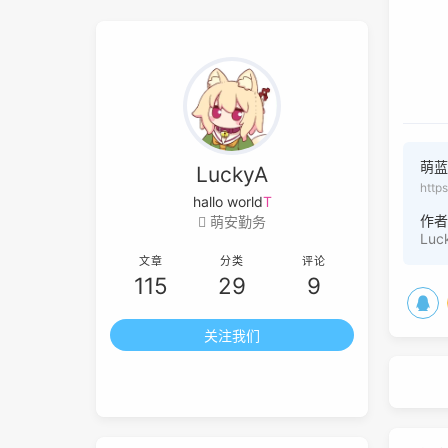
萌
LuckyA
http
hallo
I
i
N
=
M
作
萌安勤务
Luc
文章
分类
评论
115
29
9
关注我们