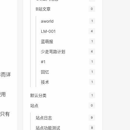
B站文章
0
aworld
1
LM-001
4
蓝萌报
1
少走弯路计划
4
#1
1
回忆
1
单而详
技术
1
使用
默认分类
1
站点
0
，只有
站点日志
9
站点功能测试
8