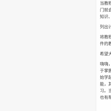
当教
门就
知识
列出
将教
件的
希望大家
嗨嗨
于掌
始学
能，
习。
也有帮助