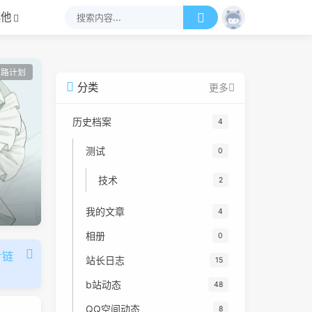
其他
弯路计划
分类
更多
历史档案
4
测试
0
技术
2
我的文章
4
相册
0
片链
站长日志
15
b站动态
48
QQ空间动态
8