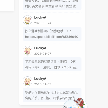
投稿格式：收集到的steam上架：发布
题可以在这里找到
时间 英文名字 中文名字 简介 类型 收集
https://www.zhihu.com/question/5
到的b站up制作：软件/游戏名字 简介
4913586/answer/809280189
LuckyA
类型 作者 b站地址（空间） 宣传视频
https://www.zhihu.com/question/3
2025-06-24
地址
39693605 事实上用的是word中的
独立游戏制作up（有教程哦！）：
Cambria Math和Helvetica字体弄出来
https://space.bilibili.com/85816940
的 但经过试验发现并不是这样搞出来
的，并且这种字体好像只能用英文 知道
LuckyA
怎么打的就不需要我教了 上标:sup 下
2025-01-07
标:sub 上标:上标文字 下标:下标文字
已链接至主星
学习最基础的就是指导（理解）（书）
当然网页中就需要代码了
PROTOCOL: GALAXY-X9
教程（书）（视频） 自觉（学习）系统
次元时间
（学习）零散学习是你在这个系统体系
次元时间
LuckyA
外得到方法的一条途径
2025-01-07
零散学习和系统学习其实是包含与被包
恒星已链接
含的关系，有时候，零散学习只是为了
达成某个小的目的，掌握某个操作或解