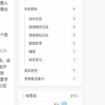
只要入
站长相关
分理论
0
站长日志
5
游戏制作日志
0
一个软
游戏游玩日志
0
思想哲学
0
:21
赚钱
1
研究学习
结，由
1
能开
现实研究
0
个技
老物复活复兴
1
需要学
以后
标签云
更多