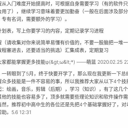
程从入门难度开始提高时，可根据自身需要学习（有的软件
会用了），继续学习意味着要更加勤奋（一般在后面涉及部
、专有名词，需要额外的学习）。
计划表，写上你要学习的内容，定期记录学习进程
程（请收集对你来说简单易懂有价值的，不要一股脑把一堆
教程塞进去，还要适当的挑选）汇集成表，定期复习
都能掌握更多技能φ(&gt;ω&lt;*) ——萌蓝 2020.02.25 22
，一转眼到了5月，终于快要开学了，那么现在我更新一下总
握众多技能是一件不容易的事，所以我推荐大家从以下4个技
起：绘画，音乐，剪辑（后期），学习（知识），有了这几
其他的技能也容易多了，顶多就需要些理论知识和软件操作
当然，推荐初中高中生的各位还是先把4个基础掌握好了，对
。5.6 12:31