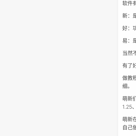
软件
新：
好：
易：
当然
有了
做教
细。
萌新
1.2
萌新
自己