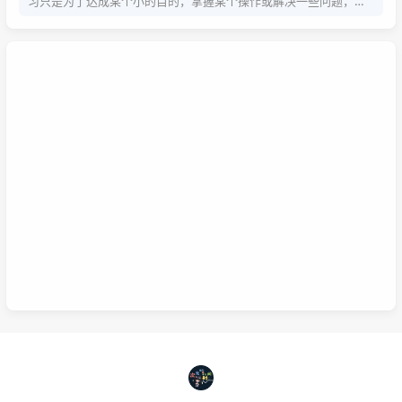
习只是为了达成某个小的目的，掌握某个操作或解决一些问题，而
系统学习为的是掌握该项技能的基础以及流程，内含许多需要达成
的小的目的，从而掌握该项技能，那么系统学习就包含了零散学
习。我想说，这两种方式，可以配合也可以不配合，比如系统学习
掌握的是该技能的基础以及流程，那零散学习的就是学习额外的技
巧。还可以说你为了某个项目而去零散学习的时候，就是一个系统
学习的过程，也就是零散学习也包含系统学习。好好利用这两种学
习方式，理清他们之间的联系，或许我们的学习将更有效率，也能
在这激烈的竞争中取得优势。这是我的想法，如果你有想法也可以
已链接至主星
在下面留言哦！
PROTOCOL: GALAXY-X9
次元时间
次元时间