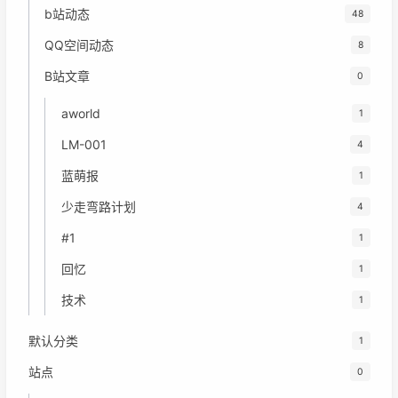
b站动态
48
QQ空间动态
8
B站文章
0
aworld
1
LM-001
4
蓝萌报
1
少走弯路计划
4
#1
1
回忆
1
技术
1
默认分类
1
站点
0