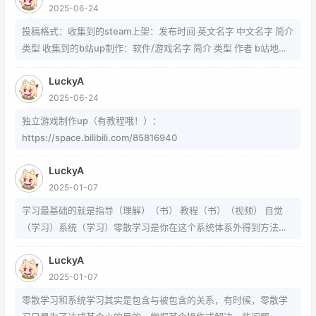
2025-06-24
https://www.zhihu.com/question/54913586/answer/8092801
89 https://www.zhihu.com/question/339693605 事实上用的是
投稿格式：收集到的steam上架：发布时间 英文名字 中文名字 简介
word中的Cambria Math和Helvetica字体弄出来的 但经过试验发
类型 收集到的b站up制作：软件/游戏名字 简介 类型 作者 b站地址
现并不是这样搞出来的，并且这种字体好像只能用英文 知道怎么打
（空间） 宣传视频地址
的就不需要我教了 上标:sup 下标:sub 上标:上标文字 下标:下标文字
LuckyA
当然网页中就需要代码了
2025-06-24
独立游戏制作up（有教程哦！）：
https://space.bilibili.com/85816940
LuckyA
2025-01-07
学习最基础的就是指导（理解）（书） 教程（书）（视频） 自觉
（学习）系统（学习）零散学习是你在这个系统体系外得到方法的
一条途径
LuckyA
2025-01-07
零散学习和系统学习其实是包含与被包含的关系，有时候，零散学