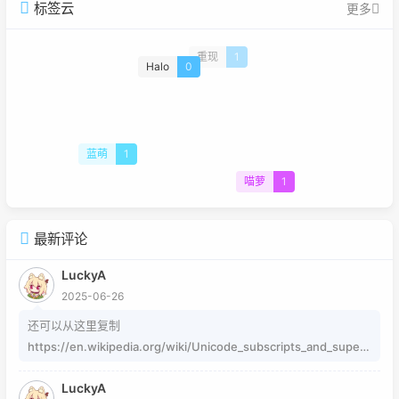
标签云
更多
重现
1
Halo
0
蓝萌
1
喵萝
1
最新评论
LuckyA
2025-06-26
还可以从这里复制
https://en.wikipedia.org/wiki/Unicode_subscripts_and_supers
cripts 这个其实是字符，不懂编码的人，可以用这个网站生成
LuckyA
https://www.jiuwa.net/xzm/ 相关问题可以在这里找到