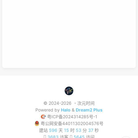
学习的过程，也就是零散学习也包含系统学习。好好利用这两种学
习方式，理清他们之间的联系，或许我们的学习将更有效率，也能
在这激烈的竞争中取得优势。这是我的想法，如果你有想法也可以
已链接至主星
在下面留言哦！
PROTOCOL: GALAXY-X9
次元时间
次元时间
© 2024-2026
次元时间
Powered by
Halo
&
Dream2 Plus
粤ICP备2024314285号-1
粤公网安备44011302004576号
建站
596
天
15
时
53
分
37
秒
3683
访客
5645
访问