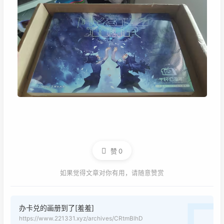
赞
0
如果觉得文章对你有用，请随意赞赏
办卡兑的画册到了[羞羞]
https://www.221331.xyz/archives/CRtmBlhD