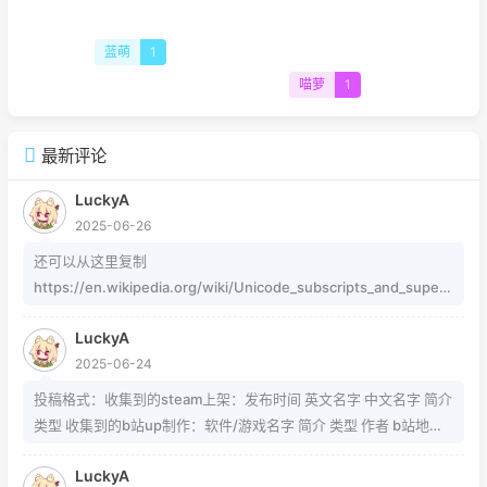
蓝萌
1
喵萝
1
最新评论
LuckyA
2025-06-26
还可以从这里复制
https://en.wikipedia.org/wiki/Unicode_subscripts_and_supers
cripts 这个其实是字符，不懂编码的人，可以用这个网站生成
LuckyA
https://www.jiuwa.net/xzm/ 相关问题可以在这里找到
2025-06-24
https://www.zhihu.com/question/54913586/answer/8092801
89 https://www.zhihu.com/question/339693605 事实上用的是
投稿格式：收集到的steam上架：发布时间 英文名字 中文名字 简介
word中的Cambria Math和Helvetica字体弄出来的 但经过试验发
类型 收集到的b站up制作：软件/游戏名字 简介 类型 作者 b站地址
现并不是这样搞出来的，并且这种字体好像只能用英文 知道怎么打
（空间） 宣传视频地址
的就不需要我教了 上标:sup 下标:sub 上标:上标文字 下标:下标文字
LuckyA