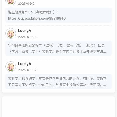
当然网页中就需要代码了
2025-06-24
独立游戏制作up（有教程哦！）：
https://space.bilibili.com/85816940
LuckyA
2025-01-07
学习最基础的就是指导（理解）（书） 教程（书）（视频） 自觉
（学习）系统（学习）零散学习是你在这个系统体系外得到方法的
一条途径
LuckyA
2025-01-07
零散学习和系统学习其实是包含与被包含的关系，有时候，零散学
习只是为了达成某个小的目的，掌握某个操作或解决一些问题，而
系统学习为的是掌握该项技能的基础以及流程，内含许多需要达成
的小的目的，从而掌握该项技能，那么系统学习就包含了零散学
习。我想说，这两种方式，可以配合也可以不配合，比如系统学习
掌握的是该技能的基础以及流程，那零散学习的就是学习额外的技
巧。还可以说你为了某个项目而去零散学习的时候，就是一个系统