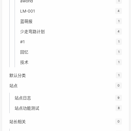
aworld
1
LM-001
4
蓝萌报
1
少走弯路计划
4
#1
1
回忆
1
技术
1
默认分类
1
站点
0
站点日志
9
站点功能测试
8
站长相关
0