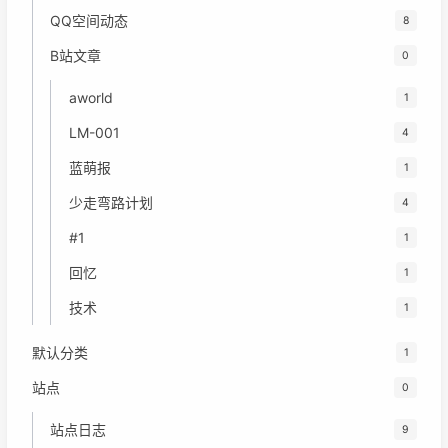
QQ空间动态
8
B站文章
0
aworld
1
LM-001
4
蓝萌报
1
少走弯路计划
4
#1
1
回忆
1
技术
1
默认分类
1
站点
0
站点日志
9