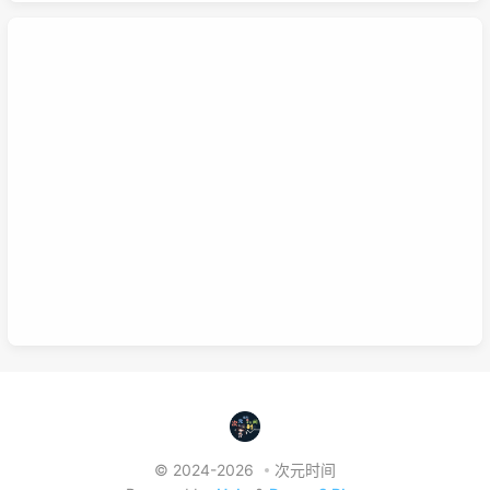
的小的目的，从而掌握该项技能，那么系统学习就包含了零散学
习。我想说，这两种方式，可以配合也可以不配合，比如系统学习
掌握的是该技能的基础以及流程，那零散学习的就是学习额外的技
巧。还可以说你为了某个项目而去零散学习的时候，就是一个系统
学习的过程，也就是零散学习也包含系统学习。好好利用这两种学
习方式，理清他们之间的联系，或许我们的学习将更有效率，也能
在这激烈的竞争中取得优势。这是我的想法，如果你有想法也可以
已链接至主星
在下面留言哦！
PROTOCOL: GALAXY-X9
次元时间
次元时间
© 2024-2026
次元时间