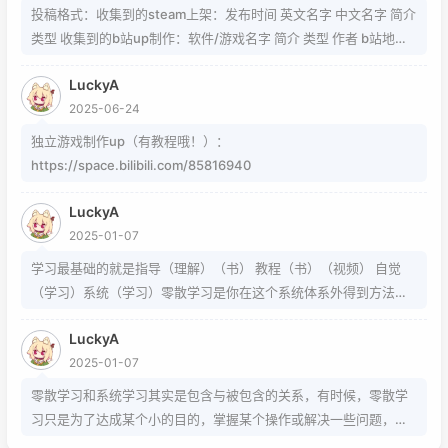
89 https://www.zhihu.com/question/339693605 事实上用的是
投稿格式：收集到的steam上架：发布时间 英文名字 中文名字 简介
word中的Cambria Math和Helvetica字体弄出来的 但经过试验发
类型 收集到的b站up制作：软件/游戏名字 简介 类型 作者 b站地址
现并不是这样搞出来的，并且这种字体好像只能用英文 知道怎么打
（空间） 宣传视频地址
的就不需要我教了 上标:sup 下标:sub 上标:上标文字 下标:下标文字
LuckyA
当然网页中就需要代码了
2025-06-24
独立游戏制作up（有教程哦！）：
https://space.bilibili.com/85816940
LuckyA
2025-01-07
学习最基础的就是指导（理解）（书） 教程（书）（视频） 自觉
（学习）系统（学习）零散学习是你在这个系统体系外得到方法的
一条途径
LuckyA
2025-01-07
零散学习和系统学习其实是包含与被包含的关系，有时候，零散学
习只是为了达成某个小的目的，掌握某个操作或解决一些问题，而
系统学习为的是掌握该项技能的基础以及流程，内含许多需要达成