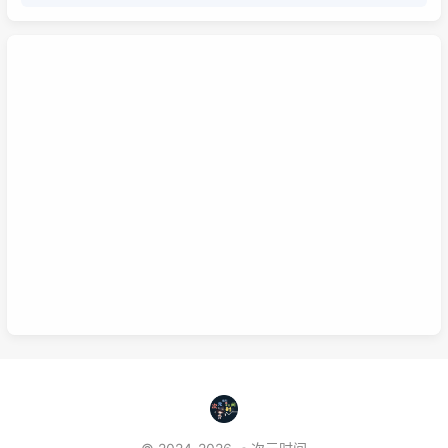
系统学习为的是掌握该项技能的基础以及流程，内含许多需要达成
的小的目的，从而掌握该项技能，那么系统学习就包含了零散学
习。我想说，这两种方式，可以配合也可以不配合，比如系统学习
掌握的是该技能的基础以及流程，那零散学习的就是学习额外的技
巧。还可以说你为了某个项目而去零散学习的时候，就是一个系统
学习的过程，也就是零散学习也包含系统学习。好好利用这两种学
习方式，理清他们之间的联系，或许我们的学习将更有效率，也能
在这激烈的竞争中取得优势。这是我的想法，如果你有想法也可以
已链接至主星
在下面留言哦！
PROTOCOL: GALAXY-X9
次元时间
次元时间