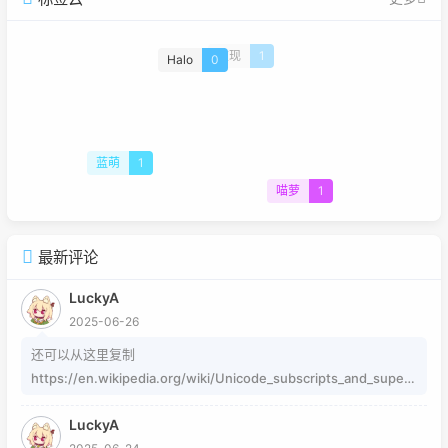
Halo
0
重现
1
蓝萌
1
喵萝
1
最新评论
LuckyA
2025-06-26
还可以从这里复制
https://en.wikipedia.org/wiki/Unicode_subscripts_and_supers
cripts 这个其实是字符，不懂编码的人，可以用这个网站生成
LuckyA
https://www.jiuwa.net/xzm/ 相关问题可以在这里找到