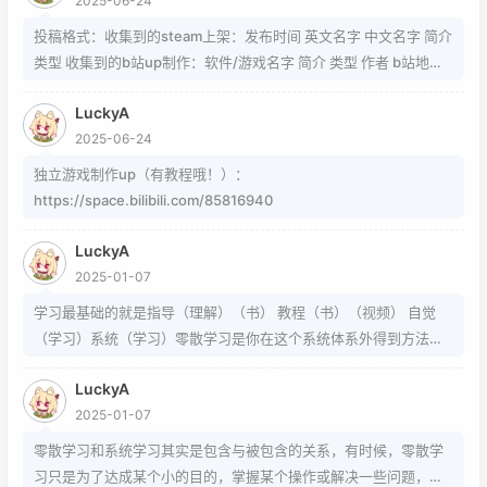
2025-06-24
https://www.zhihu.com/question/54913586/answer/8092801
89 https://www.zhihu.com/question/339693605 事实上用的是
投稿格式：收集到的steam上架：发布时间 英文名字 中文名字 简介
word中的Cambria Math和Helvetica字体弄出来的 但经过试验发
类型 收集到的b站up制作：软件/游戏名字 简介 类型 作者 b站地址
现并不是这样搞出来的，并且这种字体好像只能用英文 知道怎么打
（空间） 宣传视频地址
的就不需要我教了 上标:sup 下标:sub 上标:上标文字 下标:下标文字
LuckyA
当然网页中就需要代码了
2025-06-24
独立游戏制作up（有教程哦！）：
https://space.bilibili.com/85816940
LuckyA
2025-01-07
学习最基础的就是指导（理解）（书） 教程（书）（视频） 自觉
（学习）系统（学习）零散学习是你在这个系统体系外得到方法的
一条途径
LuckyA
2025-01-07
零散学习和系统学习其实是包含与被包含的关系，有时候，零散学
习只是为了达成某个小的目的，掌握某个操作或解决一些问题，而