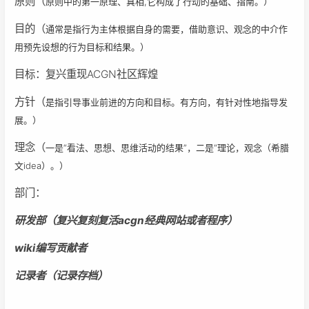
原则（
原则中的第一原理、真相,它构成了行动的基础、指南。）
目的（
通常是指行为主体根据自身的需要，借助意识、观念的中介作
用预先设想的行为目标和结果。）
目标：复兴重现ACGN社区辉煌
方针（
是指引导事业前进的方向和目标。有方向，有针对性地指导发
展。）
理念（
一是“看法、思想、思维活动的结果”，二是“理论，观念（希腊
文idea）。）
部门：
研发部（复兴复刻复活acgn经典网站或者程序）
wiki编写贡献者
记录者（记录存档）