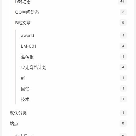
b站动态
48
QQ空间动态
8
B站文章
0
aworld
1
LM-001
4
蓝萌报
1
少走弯路计划
4
#1
1
回忆
1
技术
1
默认分类
1
站点
0