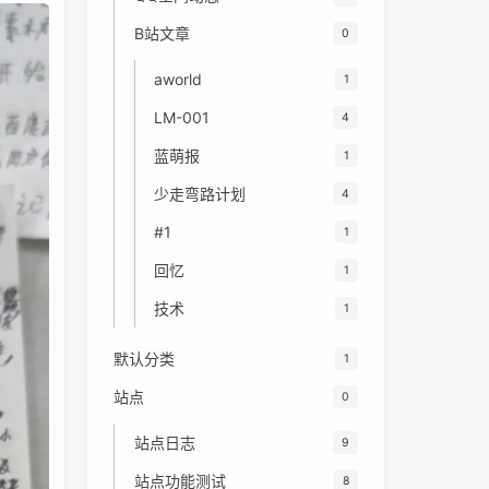
B站文章
0
aworld
1
LM-001
4
蓝萌报
1
少走弯路计划
4
#1
1
回忆
1
技术
1
默认分类
1
站点
0
站点日志
9
站点功能测试
8