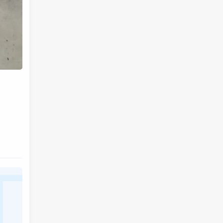
决一些问题，而系统学习为的是掌握该
项技能的基础以及流程，内含许多需要
达成的小的目的，从而掌握该项技能，
那么系统学习就包含了零散学习。我想
说，这两种方式，可以配合也可以不配
合，比如系统学习掌握的是该技能的基
础以及流程，那零散学习的就是学习额
外的技巧。还可以说你为了某个项目而
去零散学习的时候，就是一个系统学习
的过程，也就是零散学习也包含系统学
习。好好利用这两种学习方式，理清他
们之间的联系，或许我们的学习将更有
效率，也能在这激烈的竞争中取得优
势。这是我的想法，如果你有想法也可
以在下面留言哦！