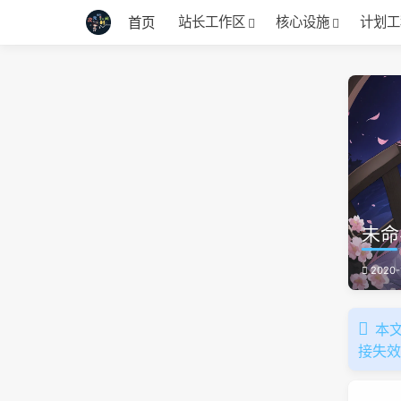
站长工作区
核心设施
计划工
首页
未命
2020-
本文
接失