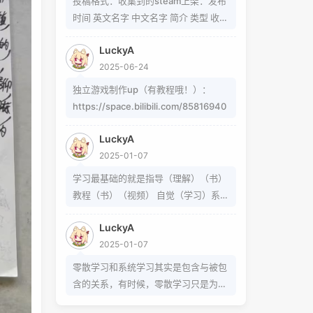
投稿格式：收集到的steam上架：发布
题可以在这里找到
时间 英文名字 中文名字 简介 类型 收集
https://www.zhihu.com/question/5
到的b站up制作：软件/游戏名字 简介
4913586/answer/809280189
LuckyA
类型 作者 b站地址（空间） 宣传视频
https://www.zhihu.com/question/3
2025-06-24
地址
39693605 事实上用的是word中的
独立游戏制作up（有教程哦！）：
Cambria Math和Helvetica字体弄出来
https://space.bilibili.com/85816940
的 但经过试验发现并不是这样搞出来
的，并且这种字体好像只能用英文 知道
LuckyA
怎么打的就不需要我教了 上标:sup 下
2025-01-07
标:sub 上标:上标文字 下标:下标文字
学习最基础的就是指导（理解）（书）
当然网页中就需要代码了
教程（书）（视频） 自觉（学习）系统
（学习）零散学习是你在这个系统体系
LuckyA
外得到方法的一条途径
2025-01-07
零散学习和系统学习其实是包含与被包
含的关系，有时候，零散学习只是为了
达成某个小的目的，掌握某个操作或解