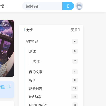
其他
b站动态
分类
更多
历史档案
4
测试
0
技术
2
我的文章
4
相册
0
片链
站长日志
15
b站动态
48
QQ空间动态
8