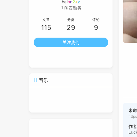
hallo worl
E
9
萌安勤务
文章
分类
评论
115
29
9
关注我们
音乐
未
http
作
Luc