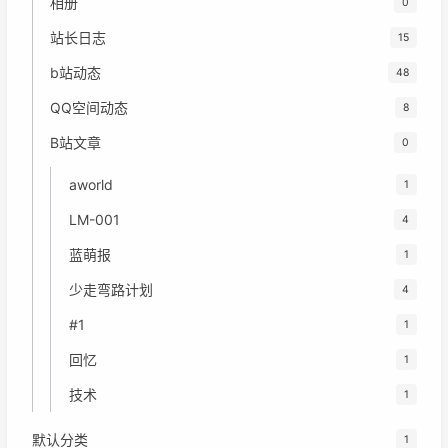
相册
0
站长日志
15
b站动态
48
QQ空间动态
8
B站文章
0
aworld
1
LM-001
4
蓝萌报
1
少走弯路计划
4
#1
1
回忆
1
技术
1
默认分类
1