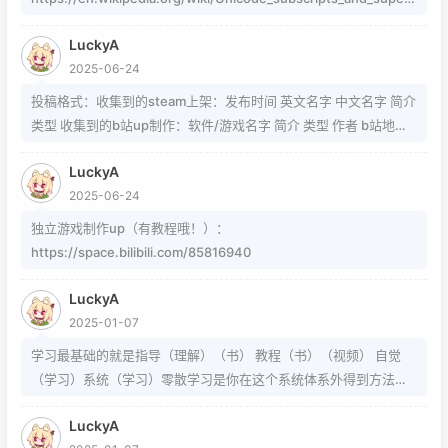
cripts 这个其实是字符，不懂编码的人，可以用这个网站生成
LuckyA
https://www.jiuwa.net/xzm/ 相关问题可以在这里找到
2025-06-24
https://www.zhihu.com/question/54913586/answer/8092801
89 https://www.zhihu.com/question/339693605 事实上用的是
投稿格式：收集到的steam上架：发布时间 英文名字 中文名字 简介
word中的Cambria Math和Helvetica字体弄出来的 但经过试验发
类型 收集到的b站up制作：软件/游戏名字 简介 类型 作者 b站地址
现并不是这样搞出来的，并且这种字体好像只能用英文 知道怎么打
（空间） 宣传视频地址
的就不需要我教了 上标:sup 下标:sub 上标:上标文字 下标:下标文字
LuckyA
当然网页中就需要代码了
2025-06-24
独立游戏制作up（有教程哦！）：
https://space.bilibili.com/85816940
LuckyA
2025-01-07
学习最基础的就是指导（理解）（书） 教程（书）（视频） 自觉
（学习）系统（学习）零散学习是你在这个系统体系外得到方法的
一条途径
LuckyA