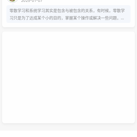
2025-01-07
零散学习和系统学习其实是包含与被包含的关系，有时候，零散学
习只是为了达成某个小的目的，掌握某个操作或解决一些问题，而
系统学习为的是掌握该项技能的基础以及流程，内含许多需要达成
的小的目的，从而掌握该项技能，那么系统学习就包含了零散学
习。我想说，这两种方式，可以配合也可以不配合，比如系统学习
掌握的是该技能的基础以及流程，那零散学习的就是学习额外的技
巧。还可以说你为了某个项目而去零散学习的时候，就是一个系统
学习的过程，也就是零散学习也包含系统学习。好好利用这两种学
习方式，理清他们之间的联系，或许我们的学习将更有效率，也能
在这激烈的竞争中取得优势。这是我的想法，如果你有想法也可以
已链接至主星
在下面留言哦！
PROTOCOL: GALAXY-X9
次元时间
次元时间