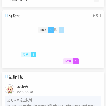
标签云
更多
Halo
0
重现
1
蓝萌
1
喵萝
1
最新评论
LuckyA
2025-06-26
还可以从这里复制
https://en.wikipedia.org/wiki/Unicode_subscripts_and_supers