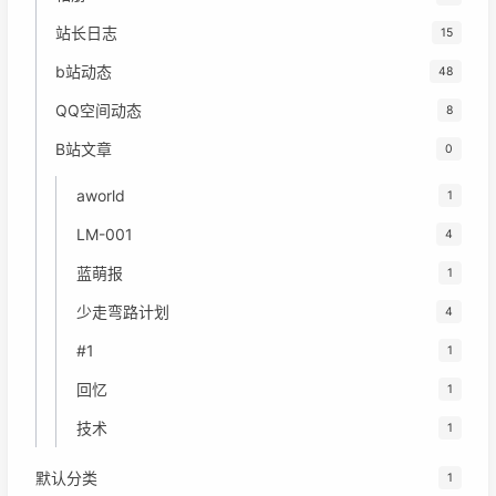
站长日志
15
b站动态
48
QQ空间动态
8
B站文章
0
aworld
1
LM-001
4
蓝萌报
1
少走弯路计划
4
#1
1
回忆
1
技术
1
默认分类
1