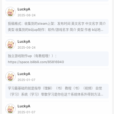
cripts 这个其实是字符，不懂编码的人，可以用这个网站生成
LuckyA
https://www.jiuwa.net/xzm/ 相关问题可以在这里找到
2025-06-24
https://www.zhihu.com/question/54913586/answer/8092801
89 https://www.zhihu.com/question/339693605 事实上用的是
投稿格式：收集到的steam上架：发布时间 英文名字 中文名字 简介
word中的Cambria Math和Helvetica字体弄出来的 但经过试验发
类型 收集到的b站up制作：软件/游戏名字 简介 类型 作者 b站地址
现并不是这样搞出来的，并且这种字体好像只能用英文 知道怎么打
（空间） 宣传视频地址
的就不需要我教了 上标:sup 下标:sub 上标:上标文字 下标:下标文字
LuckyA
当然网页中就需要代码了
2025-06-24
独立游戏制作up（有教程哦！）：
https://space.bilibili.com/85816940
LuckyA
2025-01-07
学习最基础的就是指导（理解）（书） 教程（书）（视频） 自觉
（学习）系统（学习）零散学习是你在这个系统体系外得到方法的
一条途径
LuckyA
2025-01-07