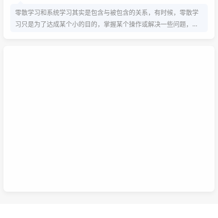
零散学习和系统学习其实是包含与被包含的关系，有时候，零散学
习只是为了达成某个小的目的，掌握某个操作或解决一些问题，而
系统学习为的是掌握该项技能的基础以及流程，内含许多需要达成
的小的目的，从而掌握该项技能，那么系统学习就包含了零散学
习。我想说，这两种方式，可以配合也可以不配合，比如系统学习
掌握的是该技能的基础以及流程，那零散学习的就是学习额外的技
巧。还可以说你为了某个项目而去零散学习的时候，就是一个系统
学习的过程，也就是零散学习也包含系统学习。好好利用这两种学
习方式，理清他们之间的联系，或许我们的学习将更有效率，也能
在这激烈的竞争中取得优势。这是我的想法，如果你有想法也可以
已链接至主星
在下面留言哦！
PROTOCOL: GALAXY-X9
次元时间
次元时间