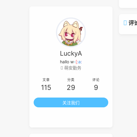
评
LuckyA
hal
B
5
y
q
w
萌安勤务
文章
分类
评论
115
29
9
关注我们