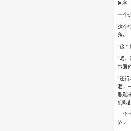
▶序
一个
这个
落。
“这
“嗯
怜爱
“还
着，
胀起
们眼
一个
界。