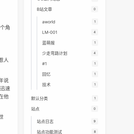
B站文章
0
aworld
1
一个角
LM-001
4
蓝萌报
1
少走弯路计划
4
惹人
#1
1
回忆
1
年说
技术
1
点迅速
在他
默认分类
1
站点
0
世
站点日志
9
站点功能测试
8