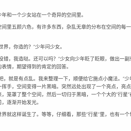
少年和一个少女站在一个奇异的空间里。
空间里五颜六色，有许多东西，杂乱无章的分布在空间的每
个世界，你造的？”少年问少女。
，没错，我造哒。还可以吗？”少女向少年眨了眨眼，做出一副
的表情，期望得到的肯定的回答。
行吧，就是有点乱。我来整理一下，顺便给它施点小魔法。”少
一挥手，空间变得一片黑暗。突然远处出现了一个亮点，亮
来，笼罩了整个空间，然后一切归于黑暗，一个个大的“行星”
前，逐渐开始发光。
世界就这样诞生了。等等，仔细看，那些”行星”里，也有一个