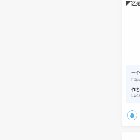
这
◤
一个
http
作
Luc