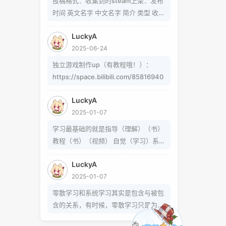
投稿格式：收集到的steam上架：发布
题可以在这里找到
时间 英文名字 中文名字 简介 类型 收集
https://www.zhihu.com/question/5
到的b站up制作：软件/游戏名字 简介
4913586/answer/809280189
LuckyA
类型 作者 b站地址（空间） 宣传视频
https://www.zhihu.com/question/3
2025-06-24
地址
39693605 事实上用的是word中的
独立游戏制作up（有教程哦！）：
Cambria Math和Helvetica字体弄出来
https://space.bilibili.com/85816940
的 但经过试验发现并不是这样搞出来
的，并且这种字体好像只能用英文 知道
LuckyA
怎么打的就不需要我教了 上标:sup 下
2025-01-07
标:sub 上标:上标文字 下标:下标文字
已链接至主星
学习最基础的就是指导（理解）（书）
当然网页中就需要代码了
PROTOCOL: GALAXY-X9
教程（书）（视频） 自觉（学习）系统
次元时间
（学习）零散学习是你在这个系统体系
次元时间
LuckyA
外得到方法的一条途径
2025-01-07
零散学习和系统学习其实是包含与被包
恒星已链接
含的关系，有时候，零散学习只是为了
达成某个小的目的，掌握某个操作或解