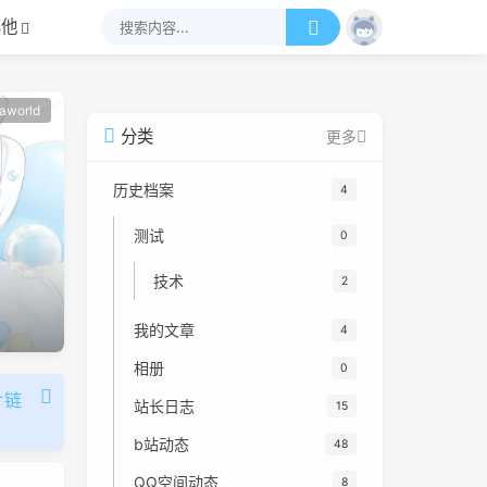
其他
aworld
分类
更多
历史档案
4
测试
0
技术
2
我的文章
4
相册
0
片链
站长日志
15
b站动态
48
QQ空间动态
8