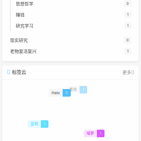
思想哲学
0
赚钱
1
研究学习
1
现实研究
0
老物复活复兴
1
标签云
更多
重现
1
Halo
0
蓝萌
1
喵萝
1