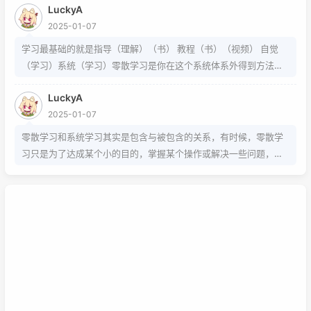
LuckyA
2025-01-07
学习最基础的就是指导（理解）（书） 教程（书）（视频） 自觉
（学习）系统（学习）零散学习是你在这个系统体系外得到方法的
一条途径
LuckyA
2025-01-07
零散学习和系统学习其实是包含与被包含的关系，有时候，零散学
习只是为了达成某个小的目的，掌握某个操作或解决一些问题，而
系统学习为的是掌握该项技能的基础以及流程，内含许多需要达成
的小的目的，从而掌握该项技能，那么系统学习就包含了零散学
习。我想说，这两种方式，可以配合也可以不配合，比如系统学习
掌握的是该技能的基础以及流程，那零散学习的就是学习额外的技
巧。还可以说你为了某个项目而去零散学习的时候，就是一个系统
学习的过程，也就是零散学习也包含系统学习。好好利用这两种学
习方式，理清他们之间的联系，或许我们的学习将更有效率，也能
在这激烈的竞争中取得优势。这是我的想法，如果你有想法也可以
已链接至主星
在下面留言哦！
PROTOCOL: GALAXY-X9