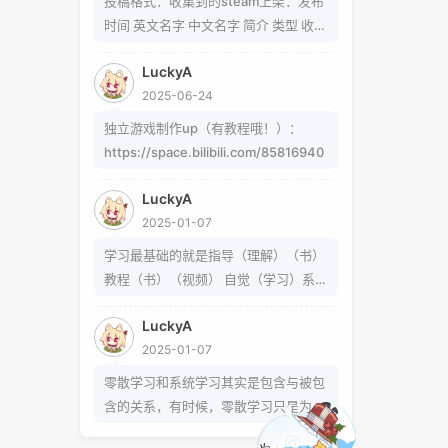
投稿格式：收集到的steam上架：发布
题可以在这里找到
时间 英文名字 中文名字 简介 类型 收集
https://www.zhihu.com/question/5
到的b站up制作：软件/游戏名字 简介
4913586/answer/809280189
LuckyA
类型 作者 b站地址（空间） 宣传视频
https://www.zhihu.com/question/3
2025-06-24
地址
39693605 事实上用的是word中的
独立游戏制作up（有教程哦！）：
Cambria Math和Helvetica字体弄出来
https://space.bilibili.com/85816940
的 但经过试验发现并不是这样搞出来
的，并且这种字体好像只能用英文 知道
LuckyA
怎么打的就不需要我教了 上标:sup 下
2025-01-07
标:sub 上标:上标文字 下标:下标文字
已链接至主星
学习最基础的就是指导（理解）（书）
当然网页中就需要代码了
PROTOCOL: GALAXY-X9
教程（书）（视频） 自觉（学习）系统
次元时间
（学习）零散学习是你在这个系统体系
次元时间
LuckyA
外得到方法的一条途径
2025-01-07
零散学习和系统学习其实是包含与被包
恒星已链接
含的关系，有时候，零散学习只是为了
达成某个小的目的，掌握某个操作或解