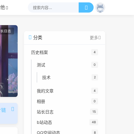
其他
站长日志
分类
更多
历史档案
4
测试
0
技术
2
我的文章
4
相册
0
片链
站长日志
15
b站动态
48
QQ空间动态
8