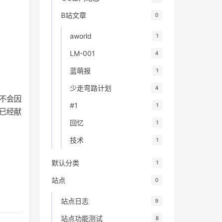
B站文章
0
aworld
1
LM-001
4
蓝萌报
1
少走弯路计划
4
不会因
#1
1
已经献
回忆
1
技术
1
默认分类
1
站点
0
站点日志
9
站点功能测试
8