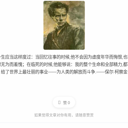
一生应当这样度过：当回忆往事的时候,他不会因为虚度年华而悔恨,也
碌无为而羞愧；在临死的时候,他能够说：我的整个生命和全部精力,都
给了世界上最壮丽的事业――为人类的解放而斗争.——保尔·柯察金
赞
0
如果觉得文章对你有用，请随意赞赏