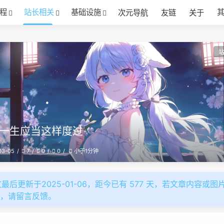
程
站长相关
基础设施
次元导航
友链
关于
一生应当这样度过
03-05
7
0
0
小于1分钟
最后更新于2025-01-06，距今已有 577 天，若文章内容或图
效，请留言反馈。