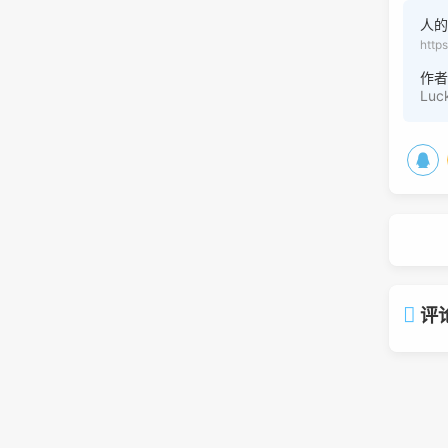
人
http
作
Luc
评