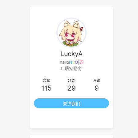
LuckyA
h
@
<
(
Y
H
萌安勤务
文章
分类
评论
115
29
9
关注我们