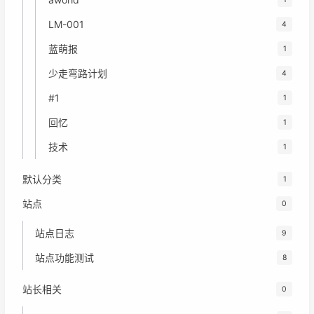
LM-001
4
蓝萌报
1
少走弯路计划
4
#1
1
回忆
1
技术
1
默认分类
1
站点
0
站点日志
9
站点功能测试
8
站长相关
0