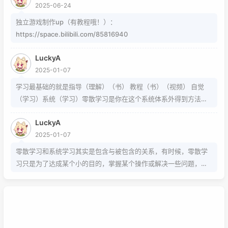
当然网页中就需要代码了
2025-06-24
独立游戏制作up（有教程哦！）：
https://space.bilibili.com/85816940
LuckyA
2025-01-07
学习最基础的就是指导（理解）（书） 教程（书）（视频） 自觉
（学习）系统（学习）零散学习是你在这个系统体系外得到方法的
一条途径
LuckyA
2025-01-07
零散学习和系统学习其实是包含与被包含的关系，有时候，零散学
习只是为了达成某个小的目的，掌握某个操作或解决一些问题，而
系统学习为的是掌握该项技能的基础以及流程，内含许多需要达成
的小的目的，从而掌握该项技能，那么系统学习就包含了零散学
习。我想说，这两种方式，可以配合也可以不配合，比如系统学习
掌握的是该技能的基础以及流程，那零散学习的就是学习额外的技
巧。还可以说你为了某个项目而去零散学习的时候，就是一个系统