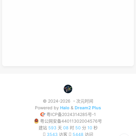
学习的过程，也就是零散学习也包含系统学习。好好利用这两种学
习方式，理清他们之间的联系，或许我们的学习将更有效率，也能
在这激烈的竞争中取得优势。这是我的想法，如果你有想法也可以
已链接至主星
在下面留言哦！
PROTOCOL: GALAXY-X9
次元时间
次元时间
© 2024-2026
次元时间
Powered by
Halo
&
Dream2 Plus
粤ICP备2024314285号-1
粤公网安备44011302004576号
建站
593
天
08
时
50
分
10
秒
3543
访客
5448
访问