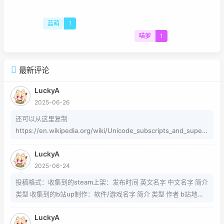
蓝萌
1
喵萝
1
最新评论
LuckyA
2025-06-26
还可以从这里复制
https://en.wikipedia.org/wiki/Unicode_subscripts_and_supers
cripts 这个其实是字符，不懂编码的人，可以用这个网站生成
LuckyA
https://www.jiuwa.net/xzm/ 相关问题可以在这里找到
2025-06-24
https://www.zhihu.com/question/54913586/answer/8092801
89 https://www.zhihu.com/question/339693605 事实上用的是
投稿格式：收集到的steam上架：发布时间 英文名字 中文名字 简介
word中的Cambria Math和Helvetica字体弄出来的 但经过试验发
类型 收集到的b站up制作：软件/游戏名字 简介 类型 作者 b站地址
现并不是这样搞出来的，并且这种字体好像只能用英文 知道怎么打
（空间） 宣传视频地址
的就不需要我教了 上标:sup 下标:sub 上标:上标文字 下标:下标文字
LuckyA