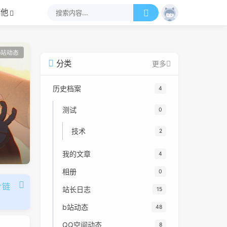
其他
b站动态
分类
更多
历史档案
4
测试
0
技术
2
我的文章
4
相册
0
片链
站长日志
15
b站动态
48
QQ空间动态
8