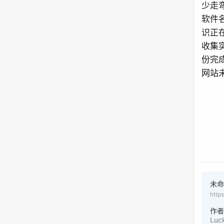
少走
软件
识正
收集
份完
网站
未
http
作
Luc