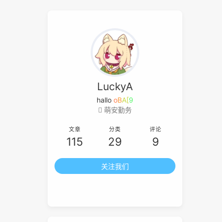
LuckyA
hal
=
g
X
Y
j
萌安勤务
文章
分类
评论
115
29
9
关注我们