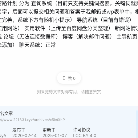
弯路计划 分为 查询系统（目前只支持关键词搜索，关键词就
名字，后面可以提交相关问题和答案于我邮箱或wp表单中，
在完善，系统下方有随机小提示） 导航系统（目前有错误）
实用网站） 实用软件（上传至百度网盘分类整理） 新网站情
成 论坛（无法连接数据库） 博客（解决邮件问题） 主导航
未添加） 聊天系统：正常
赞
0
如果觉得文章对你有用，请随意赞赏
命名文章
s://www.221331.xyz/archives/x5le0fnP
许可协议
者
发布于
更新于
kyA
2020-02-14
2025-01-07
CC BY 4.0