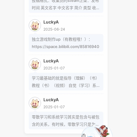
投稿格式：收集到的steam上架：发布
题可以在这里找到
时间 英文名字 中文名字 简介 类型 收集
https://www.zhihu.com/question/5
到的b站up制作：软件/游戏名字 简介
4913586/answer/809280189
LuckyA
类型 作者 b站地址（空间） 宣传视频
https://www.zhihu.com/question/3
2025-06-24
地址
39693605 事实上用的是word中的
独立游戏制作up（有教程哦！）：
Cambria Math和Helvetica字体弄出来
https://space.bilibili.com/85816940
的 但经过试验发现并不是这样搞出来
的，并且这种字体好像只能用英文 知道
LuckyA
怎么打的就不需要我教了 上标:sup 下
2025-01-07
标:sub 上标:上标文字 下标:下标文字
已链接至主星
学习最基础的就是指导（理解）（书）
当然网页中就需要代码了
PROTOCOL: GALAXY-X9
教程（书）（视频） 自觉（学习）系统
次元时间
（学习）零散学习是你在这个系统体系
次元时间
LuckyA
外得到方法的一条途径
2025-01-07
零散学习和系统学习其实是包含与被包
恒星已链接
含的关系，有时候，零散学习只是为了
达成某个小的目的，掌握某个操作或解