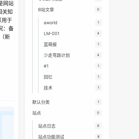
是网站
B站文章
0
相关知
（用于
aworld
1
况：备
LM-001
4
页（新
蓝萌报
1
少走弯路计划
4
#1
1
回忆
1
技术
1
默认分类
1
站点
0
站点日志
9
站点功能测试
8