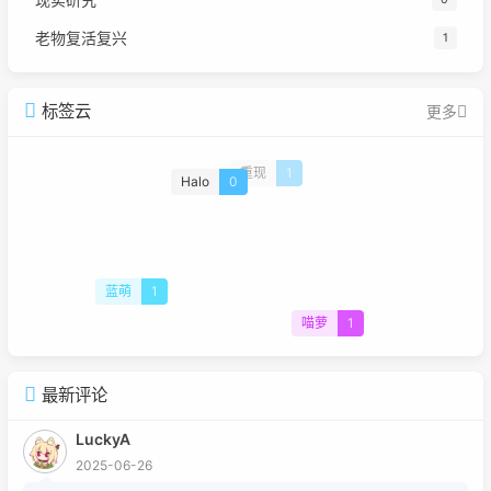
老物复活复兴
1
标签云
更多
重现
1
Halo
0
蓝萌
1
喵萝
1
最新评论
LuckyA
2025-06-26