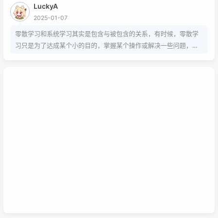
LuckyA
2025-01-07
零散学习和系统学习其实是包含与被包含的关系，有时候，零散学
习只是为了达成某个小的目的，掌握某个操作或解决一些问题，而
系统学习为的是掌握该项技能的基础以及流程，内含许多需要达成
的小的目的，从而掌握该项技能，那么系统学习就包含了零散学
习。我想说，这两种方式，可以配合也可以不配合，比如系统学习
掌握的是该技能的基础以及流程，那零散学习的就是学习额外的技
巧。还可以说你为了某个项目而去零散学习的时候，就是一个系统
学习的过程，也就是零散学习也包含系统学习。好好利用这两种学
习方式，理清他们之间的联系，或许我们的学习将更有效率，也能
在这激烈的竞争中取得优势。这是我的想法，如果你有想法也可以
已链接至主星
在下面留言哦！
PROTOCOL: GALAXY-X9
次元时间
次元时间