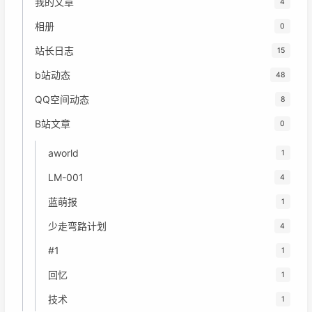
我的文章
4
相册
0
站长日志
15
b站动态
48
QQ空间动态
8
B站文章
0
aworld
1
LM-001
4
蓝萌报
1
少走弯路计划
4
#1
1
回忆
1
技术
1