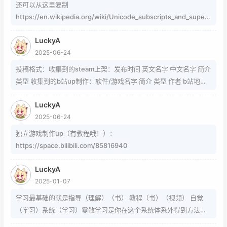
还可以从这里复制
https://en.wikipedia.org/wiki/Unicode_subscripts_and_supers
cripts 这个其实是字符，不懂编码的人，可以用这个网站生成
LuckyA
https://www.jiuwa.net/xzm/ 相关问题可以在这里找到
2025-06-24
https://www.zhihu.com/question/54913586/answer/8092801
89 https://www.zhihu.com/question/339693605 事实上用的是
投稿格式：收集到的steam上架：发布时间 英文名字 中文名字 简介
word中的Cambria Math和Helvetica字体弄出来的 但经过试验发
类型 收集到的b站up制作：软件/游戏名字 简介 类型 作者 b站地址
现并不是这样搞出来的，并且这种字体好像只能用英文 知道怎么打
（空间） 宣传视频地址
的就不需要我教了 上标:sup 下标:sub 上标:上标文字 下标:下标文字
LuckyA
当然网页中就需要代码了
2025-06-24
独立游戏制作up（有教程哦！）：
https://space.bilibili.com/85816940
LuckyA
2025-01-07
学习最基础的就是指导（理解）（书） 教程（书）（视频） 自觉
（学习）系统（学习）零散学习是你在这个系统体系外得到方法的
一条途径