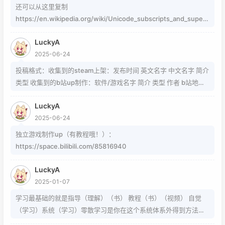
还可以从这里复制
https://en.wikipedia.org/wiki/Unicode_subscripts_and_supers
cripts 这个其实是字符，不懂编码的人，可以用这个网站生成
LuckyA
https://www.jiuwa.net/xzm/ 相关问题可以在这里找到
2025-06-24
https://www.zhihu.com/question/54913586/answer/8092801
89 https://www.zhihu.com/question/339693605 事实上用的是
投稿格式：收集到的steam上架：发布时间 英文名字 中文名字 简介
word中的Cambria Math和Helvetica字体弄出来的 但经过试验发
类型 收集到的b站up制作：软件/游戏名字 简介 类型 作者 b站地址
现并不是这样搞出来的，并且这种字体好像只能用英文 知道怎么打
（空间） 宣传视频地址
的就不需要我教了 上标:sup 下标:sub 上标:上标文字 下标:下标文字
LuckyA
当然网页中就需要代码了
2025-06-24
独立游戏制作up（有教程哦！）：
https://space.bilibili.com/85816940
LuckyA
2025-01-07
学习最基础的就是指导（理解）（书） 教程（书）（视频） 自觉
（学习）系统（学习）零散学习是你在这个系统体系外得到方法的
一条途径