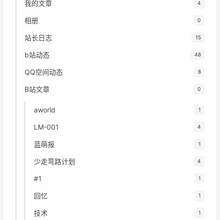
我的文章
4
相册
0
站长日志
15
b站动态
48
QQ空间动态
8
B站文章
0
aworld
1
LM-001
4
蓝萌报
1
少走弯路计划
4
#1
1
回忆
1
技术
1