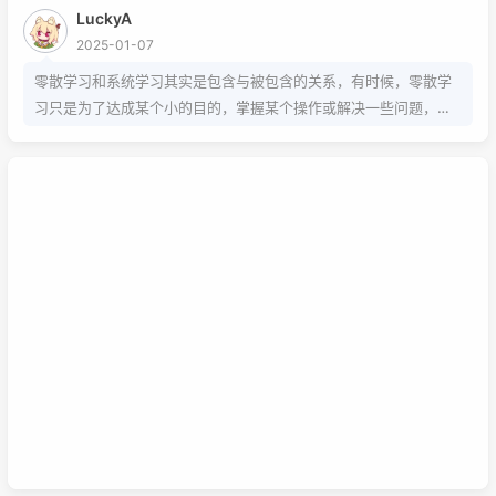
LuckyA
2025-01-07
零散学习和系统学习其实是包含与被包含的关系，有时候，零散学
习只是为了达成某个小的目的，掌握某个操作或解决一些问题，而
系统学习为的是掌握该项技能的基础以及流程，内含许多需要达成
的小的目的，从而掌握该项技能，那么系统学习就包含了零散学
习。我想说，这两种方式，可以配合也可以不配合，比如系统学习
掌握的是该技能的基础以及流程，那零散学习的就是学习额外的技
巧。还可以说你为了某个项目而去零散学习的时候，就是一个系统
学习的过程，也就是零散学习也包含系统学习。好好利用这两种学
习方式，理清他们之间的联系，或许我们的学习将更有效率，也能
在这激烈的竞争中取得优势。这是我的想法，如果你有想法也可以
已链接至主星
在下面留言哦！
PROTOCOL: GALAXY-X9
次元时间
次元时间