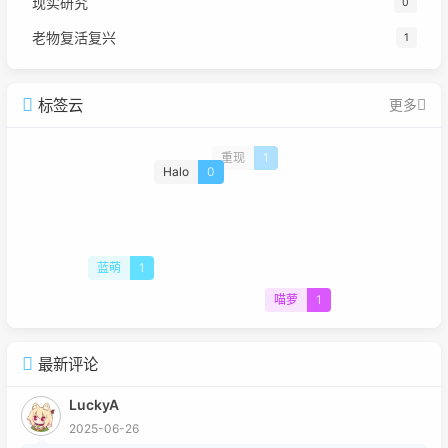
现实研究
0
老物复活复兴
1
标签云
更多
重现
1
Halo
0
蓝萌
1
喵萝
1
最新评论
LuckyA
2025-06-26