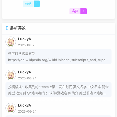
蓝萌
1
喵萝
1
最新评论
LuckyA
2025-06-26
还可以从这里复制
https://en.wikipedia.org/wiki/Unicode_subscripts_and_supers
cripts 这个其实是字符，不懂编码的人，可以用这个网站生成
LuckyA
https://www.jiuwa.net/xzm/ 相关问题可以在这里找到
2025-06-24
https://www.zhihu.com/question/54913586/answer/8092801
89 https://www.zhihu.com/question/339693605 事实上用的是
投稿格式：收集到的steam上架：发布时间 英文名字 中文名字 简介
word中的Cambria Math和Helvetica字体弄出来的 但经过试验发
类型 收集到的b站up制作：软件/游戏名字 简介 类型 作者 b站地址
现并不是这样搞出来的，并且这种字体好像只能用英文 知道怎么打
（空间） 宣传视频地址
的就不需要我教了 上标:sup 下标:sub 上标:上标文字 下标:下标文字
LuckyA
当然网页中就需要代码了
2025-06-24