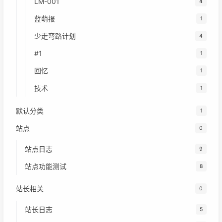
LM-001
4
蓝萌报
1
少走弯路计划
4
#1
1
回忆
1
技术
1
默认分类
1
站点
0
站点日志
9
站点功能测试
8
站长相关
0
站长日志
5