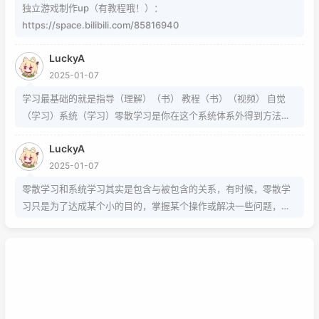
独立游戏制作up（有教程哦！）：
https://space.bilibili.com/85816940
LuckyA
2025-01-07
学习最基础的就是指导（理解）（书） 教程（书）（视频） 自觉
（学习）系统（学习）零散学习是你在这个系统体系外得到方法的
一条途径
LuckyA
2025-01-07
零散学习和系统学习其实是包含与被包含的关系，有时候，零散学
习只是为了达成某个小的目的，掌握某个操作或解决一些问题，而
系统学习为的是掌握该项技能的基础以及流程，内含许多需要达成
的小的目的，从而掌握该项技能，那么系统学习就包含了零散学
习。我想说，这两种方式，可以配合也可以不配合，比如系统学习
掌握的是该技能的基础以及流程，那零散学习的就是学习额外的技
巧。还可以说你为了某个项目而去零散学习的时候，就是一个系统
学习的过程，也就是零散学习也包含系统学习。好好利用这两种学