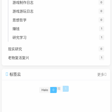
游戏制作日志
0
游戏游玩日志
0
思想哲学
0
赚钱
1
研究学习
1
现实研究
0
老物复活复兴
1
标签云
更多
Halo
0
重现
1