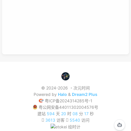
习方式，理清他们之间的联系，或许我们的学习将更有效率，也能
在这激烈的竞争中取得优势。这是我的想法，如果你有想法也可以
已链接至主星
在下面留言哦！
PROTOCOL: GALAXY-X9
次元时间
次元时间
© 2024-2026
次元时间
Powered by
Halo
&
Dream2 Plus
粤ICP备2024314285号-1
粤公网安备44011302004576号
建站
594
天
20
时
08
分
18
秒
3613
访客
5540
访问