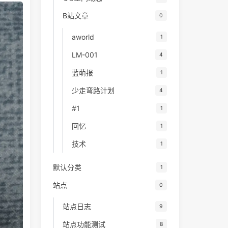
B站文章
0
aworld
1
LM-001
4
蓝萌报
1
少走弯路计划
4
#1
1
回忆
1
技术
1
默认分类
1
站点
0
站点日志
9
站点功能测试
8