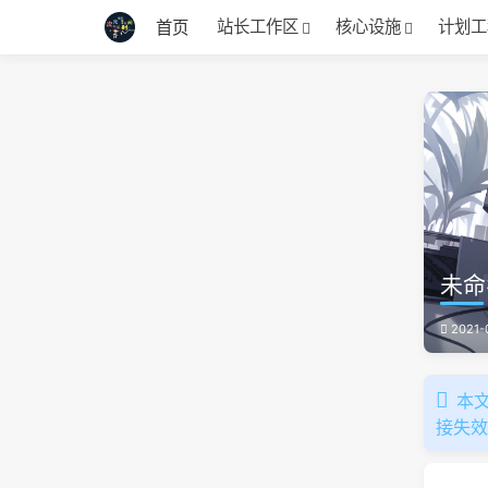
站长工作区
核心设施
计划工
首页
未命
2021-
本文
接失