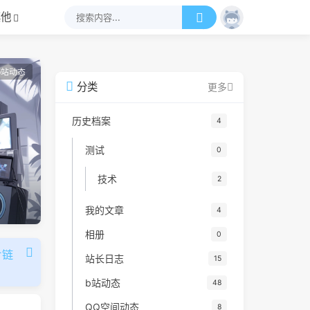
其他
b站动态
分类
更多
历史档案
4
测试
0
技术
2
我的文章
4
相册
0
片链
站长日志
15
b站动态
48
QQ空间动态
8