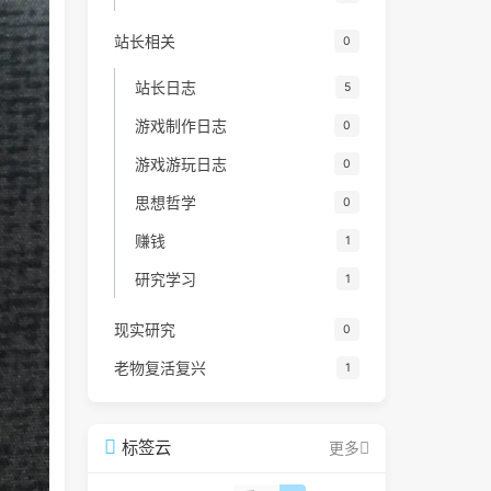
站长相关
0
站长日志
5
游戏制作日志
0
游戏游玩日志
0
思想哲学
0
赚钱
1
研究学习
1
现实研究
0
老物复活复兴
1
标签云
更多