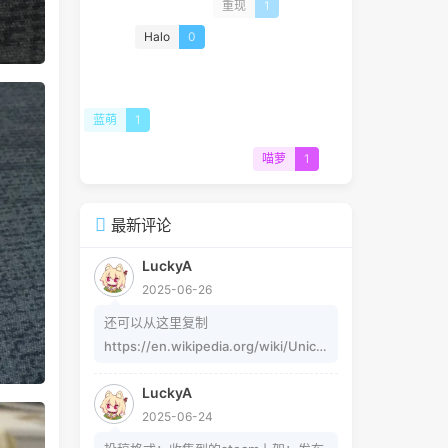
重现
1
Halo
0
蓝萌
1
喵萝
1
最新评论
LuckyA
2025-06-26
还可以从这里复制
https://en.wikipedia.org/wiki/Unico
de_subscripts_and_superscripts 这
LuckyA
个其实是字符，不懂编码的人，可以用
2025-06-24
这个网站生成
https://www.jiuwa.net/xzm/ 相关问