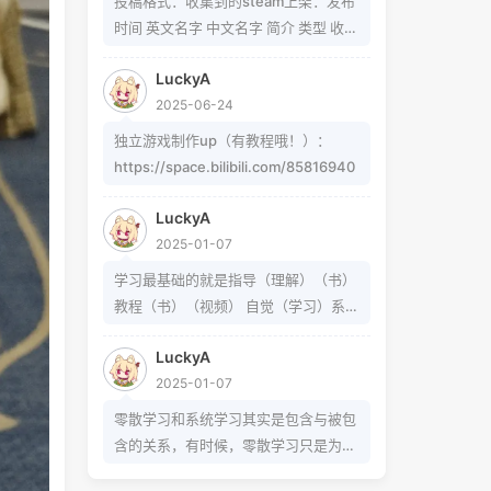
投稿格式：收集到的steam上架：发布
题可以在这里找到
时间 英文名字 中文名字 简介 类型 收集
https://www.zhihu.com/question/5
到的b站up制作：软件/游戏名字 简介
4913586/answer/809280189
LuckyA
类型 作者 b站地址（空间） 宣传视频
https://www.zhihu.com/question/3
2025-06-24
地址
39693605 事实上用的是word中的
独立游戏制作up（有教程哦！）：
Cambria Math和Helvetica字体弄出来
https://space.bilibili.com/85816940
的 但经过试验发现并不是这样搞出来
的，并且这种字体好像只能用英文 知道
LuckyA
怎么打的就不需要我教了 上标:sup 下
2025-01-07
标:sub 上标:上标文字 下标:下标文字
学习最基础的就是指导（理解）（书）
当然网页中就需要代码了
教程（书）（视频） 自觉（学习）系统
（学习）零散学习是你在这个系统体系
LuckyA
外得到方法的一条途径
2025-01-07
零散学习和系统学习其实是包含与被包
含的关系，有时候，零散学习只是为了
达成某个小的目的，掌握某个操作或解